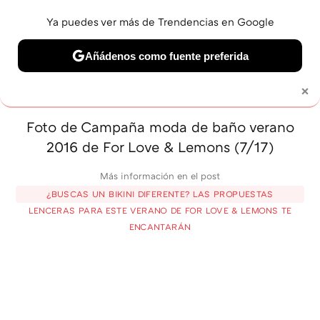
Ya puedes ver más de Trendencias en Google
MENÚ
NUEVO
Añádenos como fuente preferida
BELLEZA
SHOPPING
VIAJES
GASTRO
SNEAKERS
×
Solo necesitas una cuenta de Google
Foto de Campaña moda de baño verano
2016 de For Love & Lemons (7/17)
Más información en el post
¿BUSCAS UN BIKINI DIFERENTE? LAS PROPUESTAS
LENCERAS PARA ESTE VERANO DE FOR LOVE & LEMONS TE
ENCANTARÁN