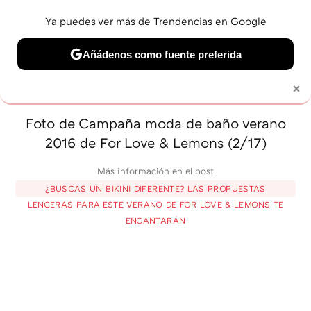
Ya puedes ver más de Trendencias en Google
MENÚ
NUEVO
Añádenos como fuente preferida
BELLEZA
SHOPPING
VIAJES
GASTRO
SNEAKERS
×
Solo necesitas una cuenta de Google
Foto de Campaña moda de baño verano
2016 de For Love & Lemons (2/17)
Más información en el post
¿BUSCAS UN BIKINI DIFERENTE? LAS PROPUESTAS
LENCERAS PARA ESTE VERANO DE FOR LOVE & LEMONS TE
ENCANTARÁN