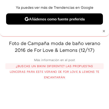
Ya puedes ver más de Trendencias en Google
MENÚ
NUEVO
Añádenos como fuente preferida
BELLEZA
SHOPPING
VIAJES
GASTRO
SNEAKERS
×
Solo necesitas una cuenta de Google
Foto de Campaña moda de baño verano
2016 de For Love & Lemons (12/17)
Más información en el post
¿BUSCAS UN BIKINI DIFERENTE? LAS PROPUESTAS
LENCERAS PARA ESTE VERANO DE FOR LOVE & LEMONS TE
ENCANTARÁN