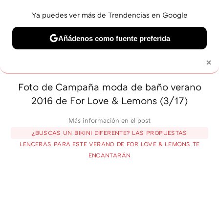
Ya puedes ver más de Trendencias en Google
MENÚ
NUEVO
Añádenos como fuente preferida
BELLEZA
SHOPPING
VIAJES
GASTRO
SNEAKERS
×
Solo necesitas una cuenta de Google
Foto de Campaña moda de baño verano
2016 de For Love & Lemons (3/17)
Más información en el post
¿BUSCAS UN BIKINI DIFERENTE? LAS PROPUESTAS
LENCERAS PARA ESTE VERANO DE FOR LOVE & LEMONS TE
ENCANTARÁN