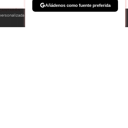
TWEET
Añádenos como fuente preferida
NCANTARÁN
personalizada
Solo necesitas una cuenta de Google
×