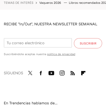
TEMAS DE INTERÉS
Vaqueros 2026
Libros recomendados 2
RECIBE "In/Out", NUESTRA NEWSLETTER SEMANAL
SUSCRIBIR
Suscribiéndote aceptas nuestra
política de privacidad
SÍGUENOS
Twit
Fac
You
Inst
RSS
Flip
ter
ebo
tub
agr
boa
ok
e
am
rd
En Trendencias hablamos de...