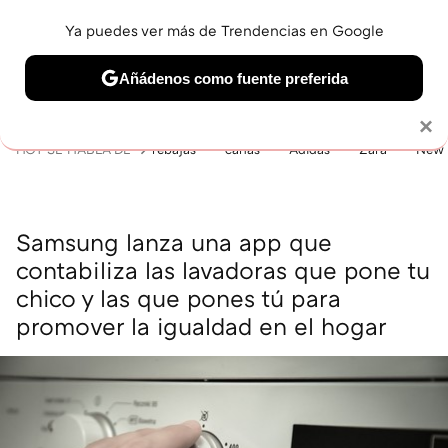
Ya puedes ver más de Trendencias en Google
MENÚ
NUEVO
Añádenos como fuente preferida
BELLEZA
SHOPPING
VIAJES
GASTRO
SNEAKERS
Solo necesitas una cuenta de Google
×
HOY SE HABLA DE
rebajas
canas
Adidas
Zara
New 
Samsung lanza una app que
contabiliza las lavadoras que pone tu
chico y las que pones tú para
promover la igualdad en el hogar