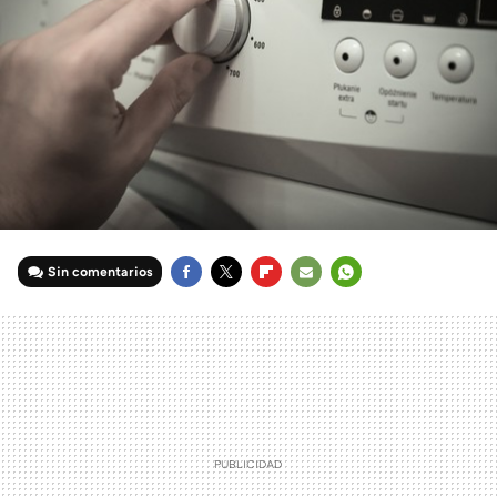
Sin comentarios
FACEBOOK
TWITTER
FLIPBOARD
E-
WHATSAPP
MAIL