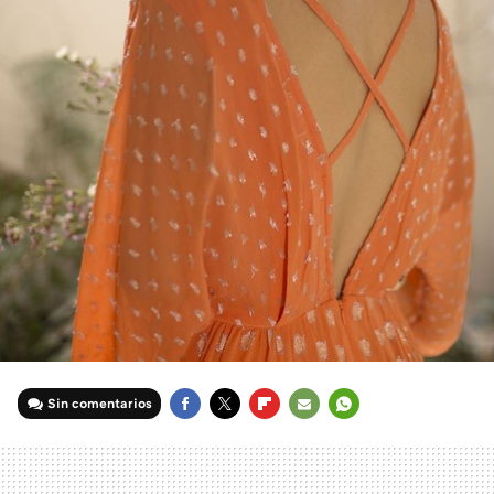
Sin comentarios
FACEBOOK
TWITTER
FLIPBOARD
E-
WHATSAPP
MAIL