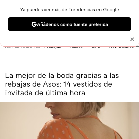
Ya puedes ver más de Trendencias en Google
MENÚ
NUEVO
Añádenos como fuente preferida
BELLEZA
SHOPPING
VIAJES
GASTRO
SNEAKERS
Solo necesitas una cuenta de Google
×
HOY SE HABLA DE
rebajas
Adidas
Zara
New Balance
La mejor de la boda gracias a las
rebajas de Asos: 14 vestidos de
invitada de última hora