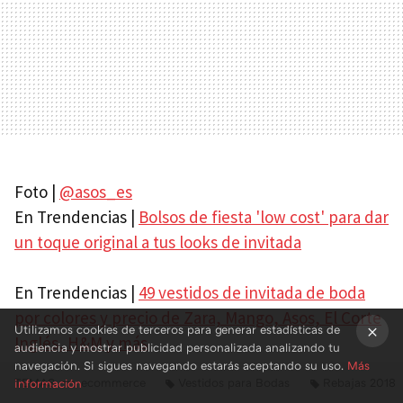
Foto |
@asos_es
En Trendencias |
Bolsos de fiesta 'low cost' para dar
un toque original a tus looks de invitada
En Trendencias |
49 vestidos de invitada de boda
por colores y precio de Zara, Mango, Asos, El Corte
Utilizamos cookies de terceros para generar estadísticas de
Inglés, H&M y más
audiencia y mostrar publicidad personalizada analizando tu
×
navegación. Si sigues navegando estarás aceptando su uso.
Más
TEMAS
ecommerce
Vestidos para Bodas
Rebajas 2018
información