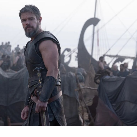
ita Nyong'o como Helena de Troya (y también como Clitemnestra)
 Bernthal como Menelao
ny Safdie como Agamenón
 Goth como Melanto
l Irwin como Polifemo
n Leguizamo como Eumeo
esh Patel como Euríloco
is Scott, sin confirmar personaje
ot Page, sin confirmar personaje
e rodó 'La Odisea' de Christopher Nolan
 estreno de la adaptación de 'La Odisea' (2026)