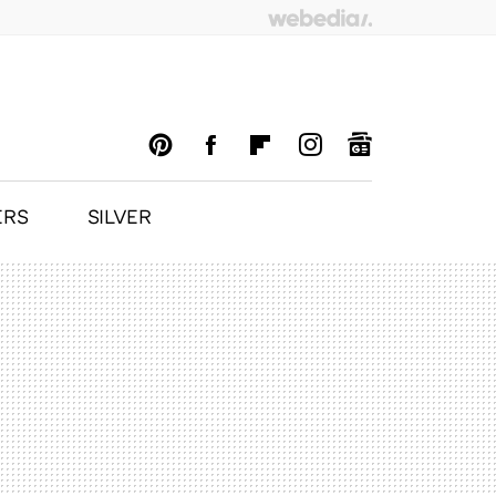
ERS
SILVER
PINTEREST
FACEBOOK
FLIPBOARD
INSTAGRAM
GOOGLENEWS