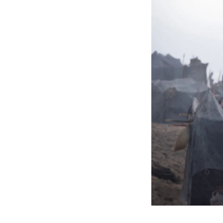
Lup
Jon
Ben
Mia
Bil
Joh
Him
Trav
Elli
Dónde s
Fecha de