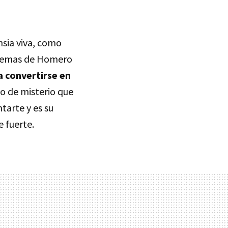
sia viva, como
 poemas de Homero
a convertirse en
lo de misterio que
tarte y es su
e fuerte.