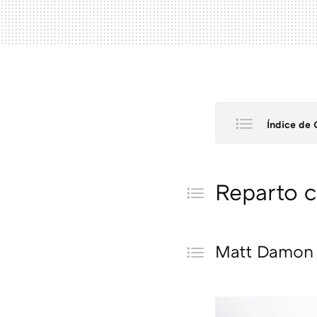
Índice de 
Reparto
Mat
Reparto c
Ann
Tom
Zen
Matt Damon
Rob
Cha
Sam