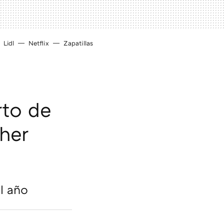
Lidl
Netflix
Zapatillas
rto de
her
l año