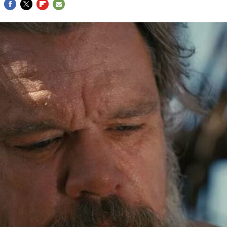
FACEBOOK
TWITTER
FLIPBOARD
E-
MAIL