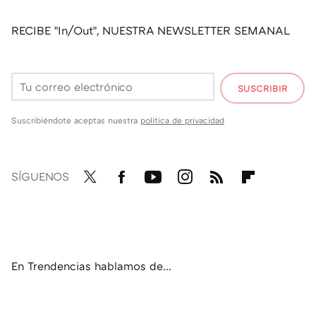
RECIBE "In/Out", NUESTRA NEWSLETTER SEMANAL
SUSCRIBIR
Suscribiéndote aceptas nuestra
política de privacidad
SÍGUENOS
Twit
Fac
You
Inst
RSS
Flip
ter
ebo
tub
agr
boa
ok
e
am
rd
En Trendencias hablamos de...