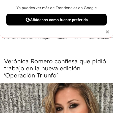
Ya puedes ver más de Trendencias en Google
MENÚ
NUEVO
Añádenos como fuente preferida
BELLEZA
SHOPPING
VIAJES
GASTRO
SNEAKERS
Solo necesitas una cuenta de Google
×
HOY SE HABLA DE
rebajas
Adidas
Zara
New Balance
Verónica Romero confiesa que pidió
trabajo en la nueva edición
'Operación Triunfo'