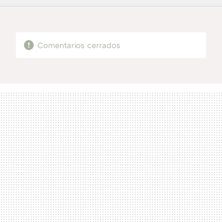
FACEBOOK
TWITTER
FLIPBOARD
E-
WHATSAPP
MAIL
Comentarios cerrados