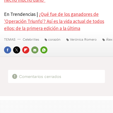
hecho mucho daño"
En Trendencias |
¿Qué fue de los ganadores de
'Operación Triunfo'? Así es la vida actual de todos
ellos: de la primera edición a la última
TEMAS
Celebrities
corazón
Verónica Romero
Ále
FACEBOOK
TWITTER
FLIPBOARD
E-
WHATSAPP
MAIL
Comentarios cerrados