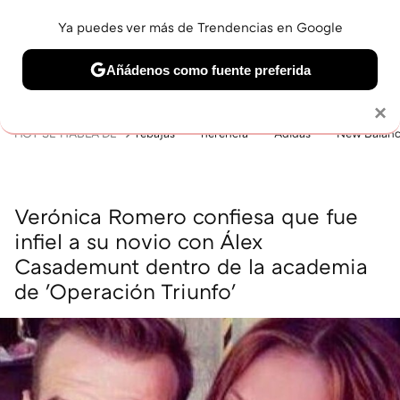
Ya puedes ver más de Trendencias en Google
MENÚ
NUEVO
Añádenos como fuente preferida
BELLEZA
SHOPPING
VIAJES
GASTRO
SNEAKERS
Solo necesitas una cuenta de Google
×
HOY SE HABLA DE
rebajas
herencia
Adidas
New Balan
Verónica Romero confiesa que fue
infiel a su novio con Álex
Casademunt dentro de la academia
de 'Operación Triunfo'