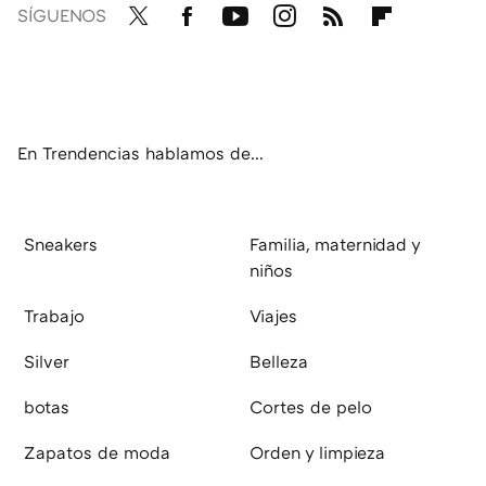
SÍGUENOS
Twit
Fac
You
Inst
RSS
Flip
ter
ebo
tub
agr
boa
ok
e
am
rd
En Trendencias hablamos de...
Sneakers
Familia, maternidad y
niños
Trabajo
Viajes
Silver
Belleza
botas
Cortes de pelo
Zapatos de moda
Orden y limpieza