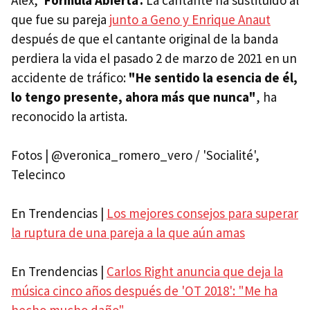
Álex,
'Fórmula Abierta'.
La cantante ha sustituido al
que fue su pareja
junto a Geno y Enrique Anaut
después de que el cantante original de la banda
perdiera la vida el pasado 2 de marzo de 2021 en un
accidente de tráfico:
"He sentido la esencia de él,
lo tengo presente, ahora más que nunca"
, ha
reconocido la artista.
Fotos | @veronica_romero_vero / 'Socialité',
Telecinco
En Trendencias |
Los mejores consejos para superar
la ruptura de una pareja a la que aún amas
En Trendencias |
Carlos Right anuncia que deja la
música cinco años después de 'OT 2018': "Me ha