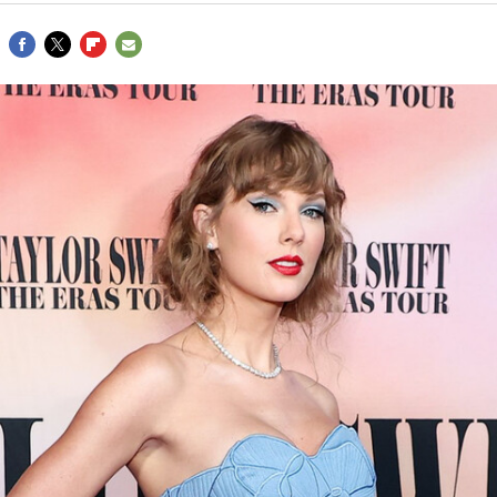
FACEBOOK
TWITTER
FLIPBOARD
E-
MAIL