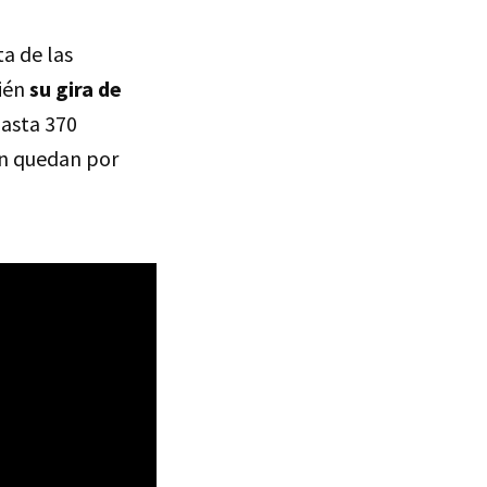
ta de las
bién
su gira de
hasta 370
ún quedan por