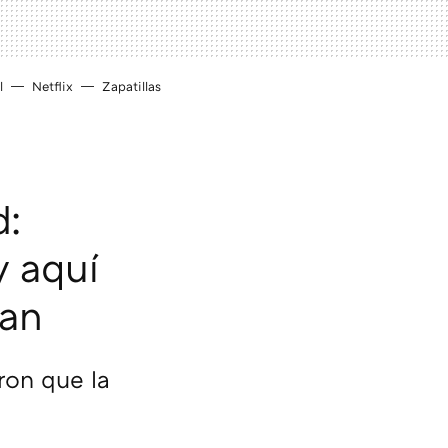
l
Netflix
Zapatillas
d:
y aquí
ran
ron que la