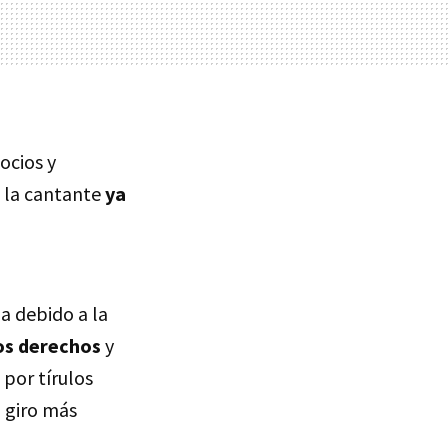
ocios y
, la cantante
ya
a debido a la
os derechos
y
por tírulos
n giro más