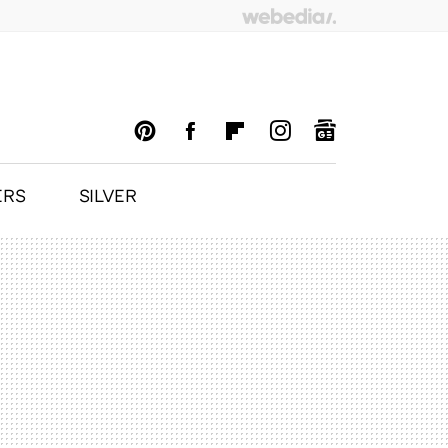
ERS
SILVER
PINTEREST
FACEBOOK
FLIPBOARD
INSTAGRAM
GOOGLENEWS