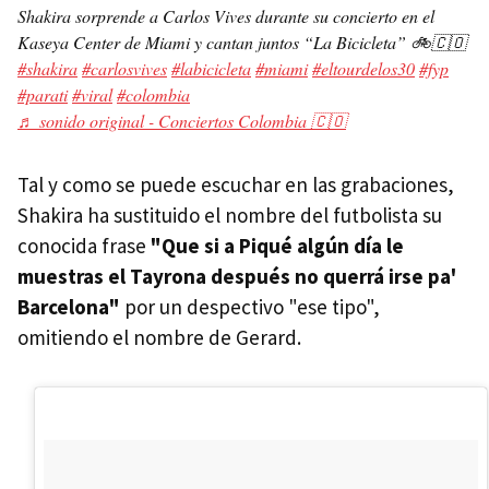
Shakira sorprende a Carlos Vives durante su concierto en el
Kaseya Center de Miami y cantan juntos “La Bicicleta” 🚲🇨🇴
#shakira
#carlosvives
#labicicleta
#miami
#eltourdelos30
#fyp
#parati
#viral
#colombia
♬ sonido original - Conciertos Colombia 🇨🇴
Tal y como se puede escuchar en las grabaciones,
Shakira ha sustituido el nombre del futbolista su
conocida frase
"Que si a Piqué algún día le
muestras el Tayrona después no querrá irse pa'
Barcelona"
por un despectivo "ese tipo",
omitiendo el nombre de Gerard.