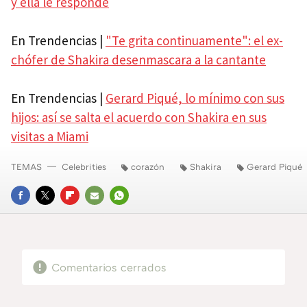
y ella le responde
En Trendencias |
"Te grita continuamente": el ex-
chófer de Shakira desenmascara a la cantante
En Trendencias |
Gerard Piqué, lo mínimo con sus
hijos: así se salta el acuerdo con Shakira en sus
visitas a Miami
TEMAS
Celebrities
corazón
Shakira
Gerard Piqué
FACEBOOK
TWITTER
FLIPBOARD
E-
WHATSAPP
MAIL
Comentarios cerrados