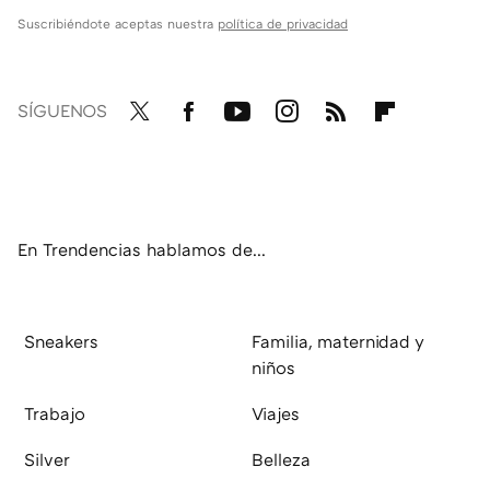
Suscribiéndote aceptas nuestra
política de privacidad
SÍGUENOS
Twit
Fac
You
Inst
RSS
Flip
ter
ebo
tub
agr
boa
ok
e
am
rd
En Trendencias hablamos de...
Sneakers
Familia, maternidad y
niños
Trabajo
Viajes
Silver
Belleza