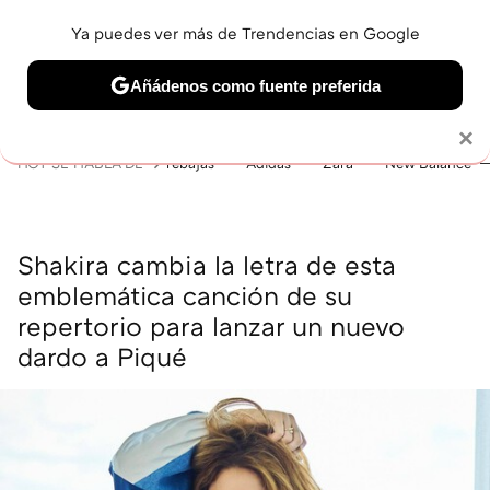
Ya puedes ver más de Trendencias en Google
MENÚ
NUEVO
Añádenos como fuente preferida
BELLEZA
SHOPPING
VIAJES
GASTRO
SNEAKERS
Solo necesitas una cuenta de Google
×
HOY SE HABLA DE
rebajas
Adidas
Zara
New Balance
Shakira cambia la letra de esta
emblemática canción de su
repertorio para lanzar un nuevo
dardo a Piqué