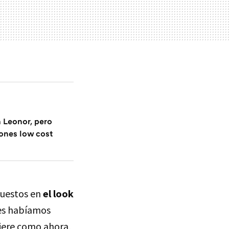
 Leonor, pero
ones low cost
puestos en
el look
tes habíamos
fiere como ahora,