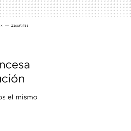
ix
Zapatillas
incesa
ución
ños el mismo