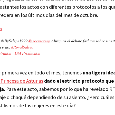
astantes los actos con diferentes protocolos a los qu
redera en los últimos días del mes de octubre.
et
a @BySelene1999
#greenscreen
Abramos el debate fashion sobre si vis
a o no.
#RoyalSalseo
iration - DM Production
 primera vez en todo el mes, tenemos
una ligera ide
 Princesa de Asturias
dado el estricto protocolo que
ja.
Para este acto, sabemos por lo que ha revelado R
raje o chaqué dependiendo de su asiento. ¿Pero cuáles
stilismos de las mujeres en este día?