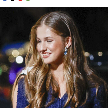
FACEBOOK
TWITTER
FLIPBOARD
E-
MAIL