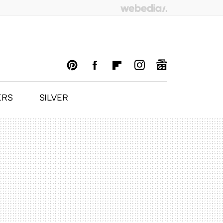
ERS
SILVER
PINTEREST
FACEBOOK
FLIPBOARD
INSTAGRAM
GOOGLENEWS