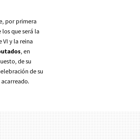
e, por primera
 los que será la
VI y la reina
iputados
, en
uesto, de su
celebración de su
 acarreado.