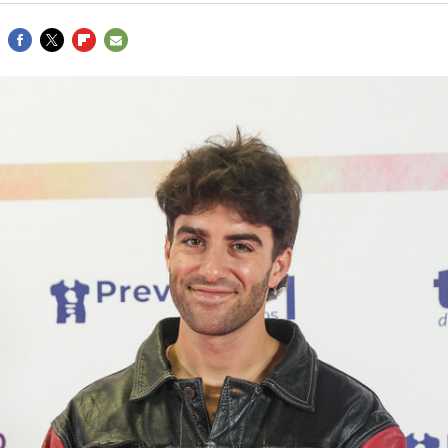
FACEBOOK
TWITTER
FLIPBOARD
E-
MAIL