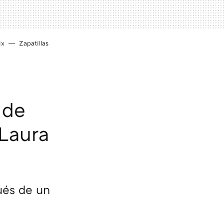
ix
Zapatillas
 de
Laura
ués de un