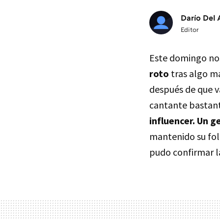
Darío Del 
Editor
Este domingo nos
roto
tras algo má
después de que v
cantante bastant
influencer. Un g
mantenido su foll
pudo confirmar la