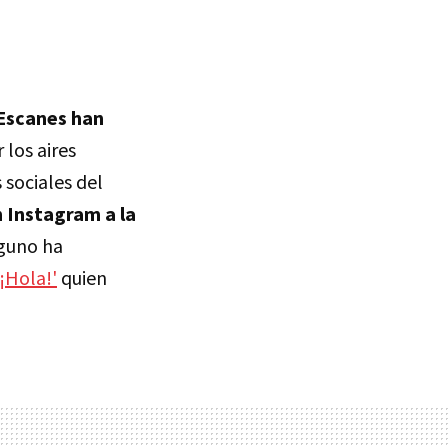
 Escanes han
los aires
 sociales del
n Instagram a la
nguno ha
'¡Hola!'
quien