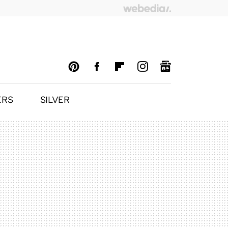
ERS
SILVER
PINTEREST
FACEBOOK
FLIPBOARD
INSTAGRAM
GOOGLENEWS