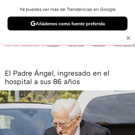
Ya puedes ver más de Trendencias en Google
MENÚ
NUEVO
Añádenos como fuente preferida
BELLEZA
SHOPPING
VIAJES
GASTRO
SNEAKERS
Solo necesitas una cuenta de Google
×
HOY SE HABLA DE
rebajas
herencia
Adidas
New Balan
El Padre Ángel, ingresado en el
hospital a sus 86 años