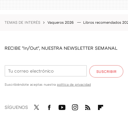
TEMAS DE INTERÉS
Vaqueros 2026
Libros recomendados 2
RECIBE "In/Out", NUESTRA NEWSLETTER SEMANAL
SUSCRIBIR
Suscribiéndote aceptas nuestra
política de privacidad
SÍGUENOS
Twit
Fac
You
Inst
RSS
Flip
ter
ebo
tub
agr
boa