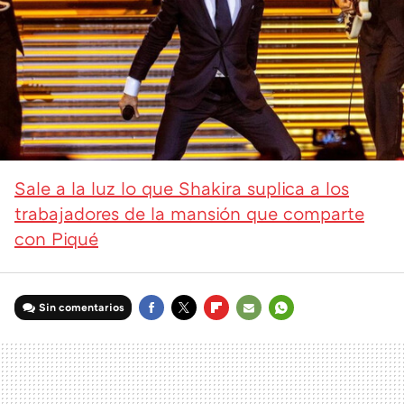
Sale a la luz lo que Shakira suplica a los
trabajadores de la mansión que comparte
con Piqué
Sin comentarios
FACEBOOK
TWITTER
FLIPBOARD
E-
WHATSAPP
MAIL