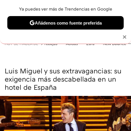
Ya puedes ver más de Trendencias en Google
MENÚ
NUEVO
Añádenos como fuente preferida
BELLEZA
SHOPPING
VIAJES
GASTRO
SNEAKERS
Solo necesitas una cuenta de Google
×
HOY SE HABLA DE
rebajas
Adidas
Zara
New Balance
Luis Miguel y sus extravagancias: su
exigencia más descabellada en un
hotel de España