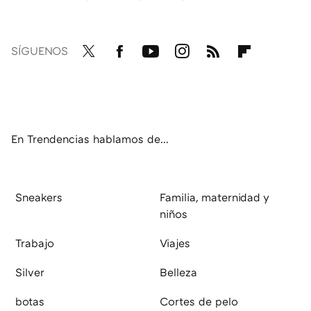
SÍGUENOS
Twit
Fac
You
Inst
RSS
Flip
ter
ebo
tub
agr
boa
ok
e
am
rd
En Trendencias hablamos de...
Sneakers
Familia, maternidad y
niños
Trabajo
Viajes
Silver
Belleza
botas
Cortes de pelo