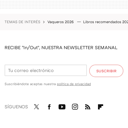
TEMAS DE INTERÉS
Vaqueros 2026
Libros recomendados 2
RECIBE "In/Out", NUESTRA NEWSLETTER SEMANAL
SUSCRIBIR
Suscribiéndote aceptas nuestra
política de privacidad
SÍGUENOS
Twit
Fac
You
Inst
RSS
Flip
ter
ebo
tub
agr
boa