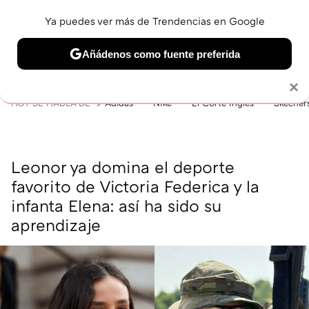
Ya puedes ver más de Trendencias en Google
MENÚ
NUEVO
Añádenos como fuente preferida
BELLEZA
SHOPPING
VIAJES
GASTRO
SNEAKERS
Solo necesitas una cuenta de Google
×
HOY SE HABLA DE
Adidas
Nike
El Corte Inglés
Skecher
Leonor ya domina el deporte
favorito de Victoria Federica y la
infanta Elena: así ha sido su
aprendizaje