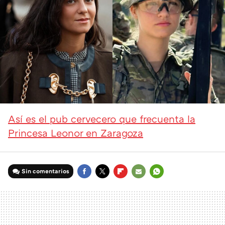
Así es el pub cervecero que frecuenta la
Princesa Leonor en Zaragoza
Sin comentarios
FACEBOOK
TWITTER
FLIPBOARD
E-
WHATSAPP
MAIL