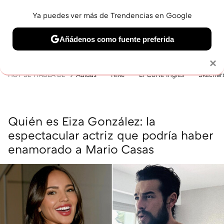
Ya puedes ver más de Trendencias en Google
MENÚ
NUEVO
Añádenos como fuente preferida
BELLEZA
SHOPPING
VIAJES
GASTRO
SNEAKERS
Solo necesitas una cuenta de Google
×
HOY SE HABLA DE
Adidas
Nike
El Corte Inglés
Skecher
Quién es Eiza González: la
espectacular actriz que podría haber
enamorado a Mario Casas