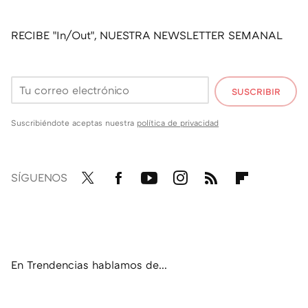
RECIBE "In/Out", NUESTRA NEWSLETTER SEMANAL
SUSCRIBIR
Suscribiéndote aceptas nuestra
política de privacidad
SÍGUENOS
Twit
Fac
You
Inst
RSS
Flip
ter
ebo
tub
agr
boa
ok
e
am
rd
En Trendencias hablamos de...