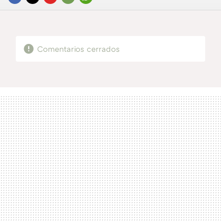
FACEBOOK
TWITTER
FLIPBOARD
E-
WHATSAPP
MAIL
Comentarios cerrados