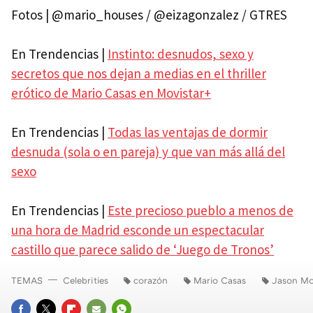
Fotos | @mario_houses / @eizagonzalez / GTRES
En Trendencias |
Instinto: desnudos, sexo y
secretos que nos dejan a medias en el thriller
erótico de Mario Casas en Movistar+
En Trendencias |
Todas las ventajas de dormir
desnuda (sola o en pareja) y que van más allá del
sexo
En Trendencias |
Este precioso pueblo a menos de
una hora de Madrid esconde un espectacular
castillo que parece salido de ‘Juego de Tronos’
TEMAS
Celebrities
corazón
Mario Casas
Jason M