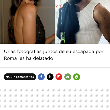
Unas fotografías juntos de su escapada por
Roma les ha delatado
Sin comentarios
FACEBOOK
TWITTER
FLIPBOARD
E-
WHATSAPP
MAIL