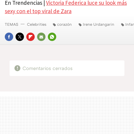
En Trendencias |
Victoria Federica luce su look más
sexy con el top viral de Zara
TEMAS
Celebrities
corazón
Irene Urdangarin
Infa
FACEBOOK
TWITTER
FLIPBOARD
E-
WHATSAPP
MAIL
Comentarios cerrados