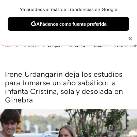
Ya puedes ver más de Trendencias en Google
MENÚ
NUEVO
Añádenos como fuente preferida
BELLEZA
SHOPPING
VIAJES
GASTRO
SNEAKERS
Solo necesitas una cuenta de Google
×
HOY SE HABLA DE
rebajas
herencia
Adidas
New Balan
Irene Urdangarin deja los estudios
para tomarse un año sabático: la
infanta Cristina, sola y desolada en
Ginebra