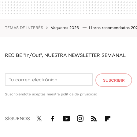
TEMAS DE INTERÉS
Vaqueros 2026
Libros recomendados 2
RECIBE "In/Out", NUESTRA NEWSLETTER SEMANAL
SUSCRIBIR
Suscribiéndote aceptas nuestra
política de privacidad
SÍGUENOS
Twit
Fac
You
Inst
RSS
Flip
ter
ebo
tub
agr
boa