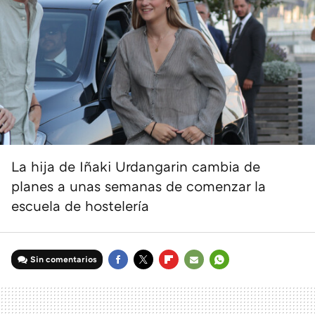
La hija de Iñaki Urdangarin cambia de
planes a unas semanas de comenzar la
escuela de hostelería
Sin comentarios
FACEBOOK
TWITTER
FLIPBOARD
E-
WHATSAPP
MAIL