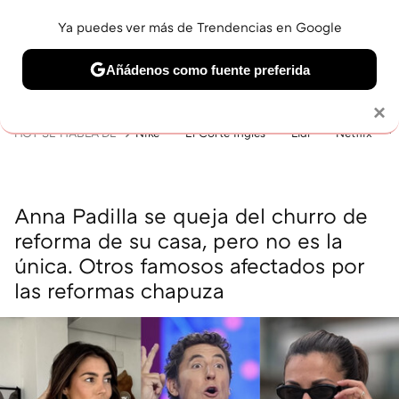
Ya puedes ver más de Trendencias en Google
MENÚ
NUEVO
Añádenos como fuente preferida
BELLEZA
SHOPPING
VIAJES
GASTRO
SNEAKERS
Solo necesitas una cuenta de Google
×
HOY SE HABLA DE
Nike
El Corte Inglés
Lidl
Netflix
Anna Padilla se queja del churro de
reforma de su casa, pero no es la
única. Otros famosos afectados por
las reformas chapuza