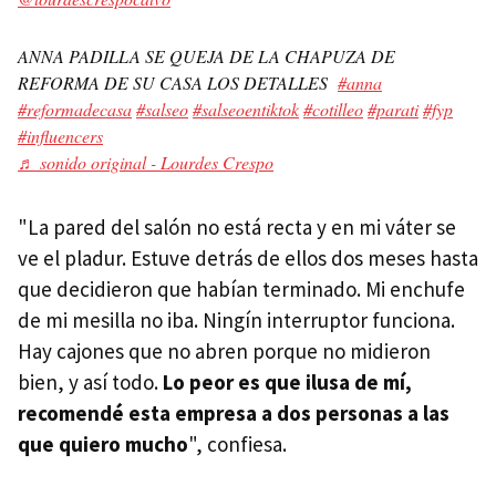
ANNA PADILLA SE QUEJA DE LA CHAPUZA DE
REFORMA DE SU CASA LOS DETALLES
#anna
#reformadecasa
#salseo
#salseoentiktok
#cotilleo
#parati
#fyp
#influencers
♬ sonido original - Lourdes Crespo
"La pared del salón no está recta y en mi váter se
ve el pladur. Estuve detrás de ellos dos meses hasta
que decidieron que habían terminado. Mi enchufe
de mi mesilla no iba. Ningín interruptor funciona.
Hay cajones que no abren porque no midieron
bien, y así todo.
Lo peor es que ilusa de mí,
recomendé esta empresa a dos personas a las
que quiero mucho
", confiesa.