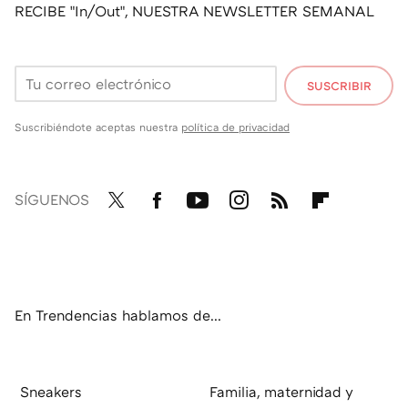
RECIBE "In/Out", NUESTRA NEWSLETTER SEMANAL
SUSCRIBIR
Suscribiéndote aceptas nuestra
política de privacidad
SÍGUENOS
Twit
Fac
You
Inst
RSS
Flip
ter
ebo
tub
agr
boa
ok
e
am
rd
En Trendencias hablamos de...
Sneakers
Familia, maternidad y