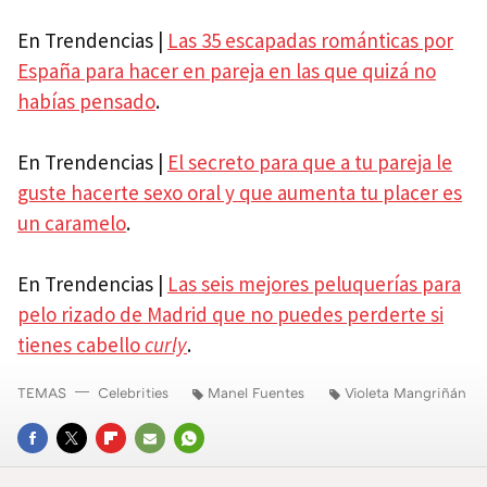
En Trendencias |
Las 35 escapadas románticas por
España para hacer en pareja en las que quizá no
habías pensado
.
En Trendencias |
El secreto para que a tu pareja le
guste hacerte sexo oral y que aumenta tu placer es
un caramelo
.
En Trendencias |
Las seis mejores peluquerías para
pelo rizado de Madrid que no puedes perderte si
tienes cabello
curly
.
TEMAS
Celebrities
Manel Fuentes
Violeta Mangriñán
FACEBOOK
TWITTER
FLIPBOARD
E-
WHATSAPP