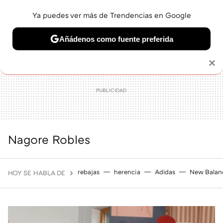
Ya puedes ver más de Trendencias en Google
MENÚ
NUEVO
Añádenos como fuente preferida
BELLEZA
SHOPPING
VIAJES
GASTRO
SNEAKERS
Solo necesitas una cuenta de Google
×
Nagore Robles
rebajas
herencia
Adidas
New Balan
HOY SE HABLA DE