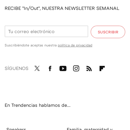
RECIBE "In/Out", NUESTRA NEWSLETTER SEMANAL
SUSCRIBIR
Suscribiéndote aceptas nuestra
política de privacidad
SÍGUENOS
Twit
Fac
You
Inst
RSS
Flip
ter
ebo
tub
agr
boa
ok
e
am
rd
En Trendencias hablamos de...
Sneakers
Familia, maternidad y