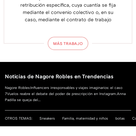
retribución específica, cuya cuantía se fija
mediante el convenio colectivo o, en su
caso, mediante el contrato de trabajo
MÁS TRABAJO
Noticias de Nagore Robles en Trendencias
Nagore Robles:Influencers irresponsables y viajes imaginarios: el caso
7Vuelos reabre el debate del poder de prescripción en Instagram.Anna
Padilla se queja del...
OTROS TEMAS:
Sneakers
Familia, maternidad y niños
botas
Co