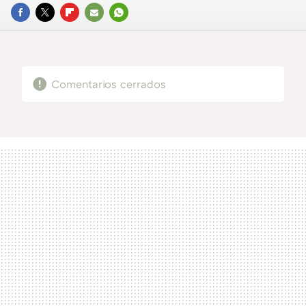
FACEBOOK
TWITTER
FLIPBOARD
E-
WHATSAPP
MAIL
Comentarios cerrados