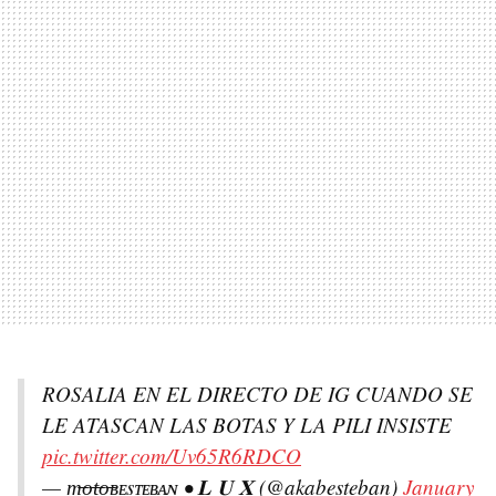
ROSALIA EN EL DIRECTO DE IG CUANDO SE
LE ATASCAN LAS BOTAS Y LA PILI INSISTE
pic.twitter.com/Uv65R6RDCO
— m̶o̶t̶o̶ʙᴇsᴛᴇʙᴀɴ • 𝐋 𝐔 𝐗 (@akabesteban)
January