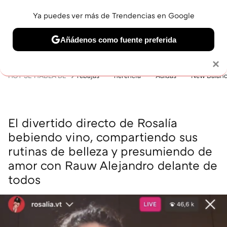
Ya puedes ver más de Trendencias en Google
MENÚ
NUEVO
Añádenos como fuente preferida
BELLEZA
SHOPPING
VIAJES
GASTRO
SNEAKERS
Solo necesitas una cuenta de Google
×
HOY SE HABLA DE
rebajas
herencia
Adidas
New Balan
El divertido directo de Rosalía
bebiendo vino, compartiendo sus
rutinas de belleza y presumiendo de
amor con Rauw Alejandro delante de
todos