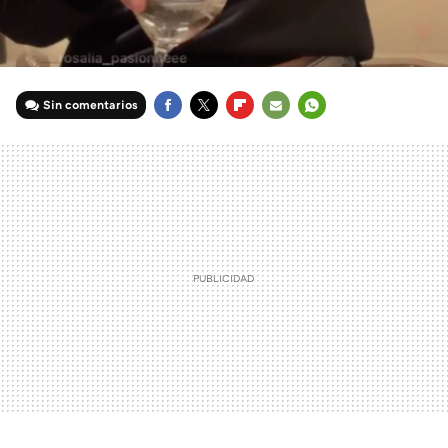
Sin comentarios
FACEBOOK
TWITTER
FLIPBOARD
E-
WHATSAPP
MAIL