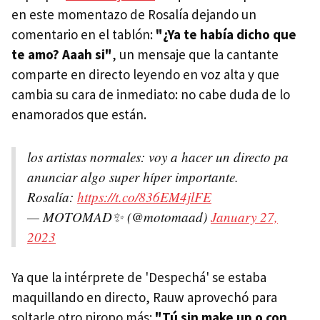
en este momentazo de Rosalía dejando un
comentario en el tablón:
"¿Ya te había dicho que
te amo? Aaah si"
, un mensaje que la cantante
comparte en directo leyendo en voz alta y que
cambia su cara de inmediato: no cabe duda de lo
enamorados que están.
los artistas normales: voy a hacer un directo pa
anunciar algo super híper importante.
Rosalía:
https://t.co/836EM4jlFE
— MOTOMAD✨ (@motomaad)
January 27,
2023
Ya que la intérprete de 'Despechá' se estaba
maquillando en directo, Rauw aprovechó para
soltarle otro piropo más:
"Tú sin make up o con