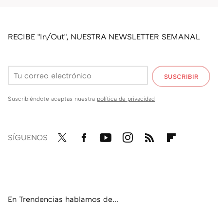
RECIBE "In/Out", NUESTRA NEWSLETTER SEMANAL
SUSCRIBIR
Suscribiéndote aceptas nuestra
política de privacidad
SÍGUENOS
Twit
Fac
You
Inst
RSS
Flip
ter
ebo
tub
agr
boa
ok
e
am
rd
En Trendencias hablamos de...