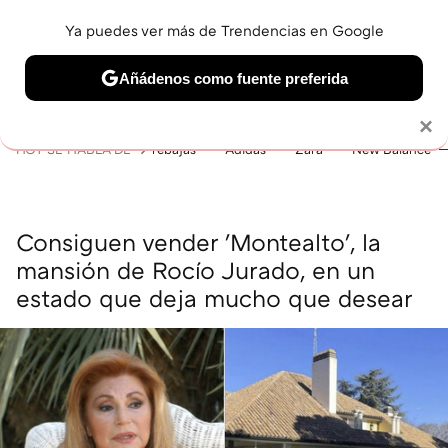
Ya puedes ver más de Trendencias en Google
MENÚ
NUEVO
Añádenos como fuente preferida
BELLEZA
SHOPPING
VIAJES
GASTRO
SNEAKERS
Solo necesitas una cuenta de Google
×
HOY SE HABLA DE
rebajas
Adidas
Zara
New Balance
Consiguen vender 'Montealto', la
mansión de Rocío Jurado, en un
estado que deja mucho que desear