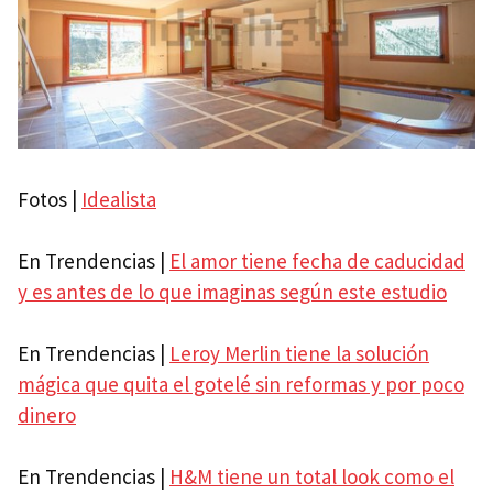
Fotos |
Idealista
En Trendencias |
El amor tiene fecha de caducidad
y es antes de lo que imaginas según este estudio
En Trendencias |
Leroy Merlin tiene la solución
mágica que quita el gotelé sin reformas y por poco
dinero
En Trendencias |
H&M tiene un total look como el