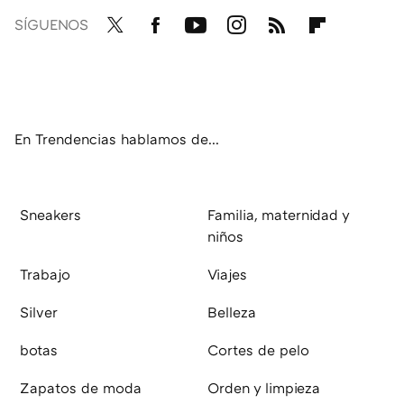
SÍGUENOS
Twit
Fac
You
Inst
RSS
Flip
ter
ebo
tub
agr
boa
ok
e
am
rd
En Trendencias hablamos de...
Sneakers
Familia, maternidad y
niños
Trabajo
Viajes
Silver
Belleza
botas
Cortes de pelo
Zapatos de moda
Orden y limpieza