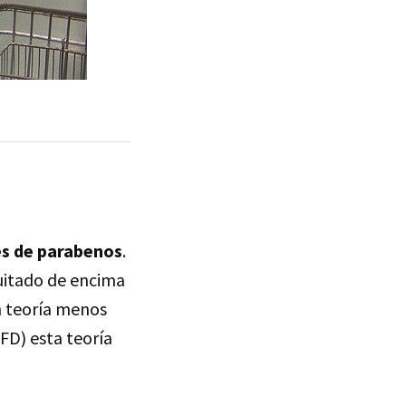
es de parabenos
.
quitado de encima
n teoría menos
SFD
) esta teoría