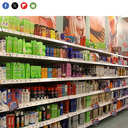
FACEBOOK
TWITTER
FLIPBOARD
E-
MAIL