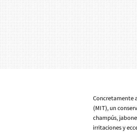
Concretamente al
(
MIT
), un conser
champús, jabones
irritaciones y ec