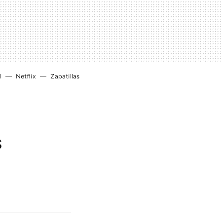
l
Netflix
Zapatillas
s