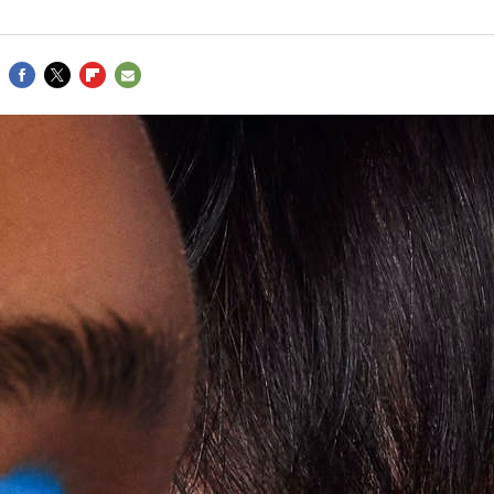
FACEBOOK
TWITTER
FLIPBOARD
E-
MAIL