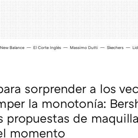
New Balance
El Corte Inglés
Massimo Dutti
Skechers
Lid
para sorprender a los ve
mper la monotonía: Bers
as propuestas de maquill
del momento