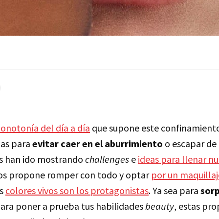
notonía del día a día
que supone este confinamiento,
has para
evitar caer en el aburrimiento
o escapar de 
os han ido mostrando
challenges
e
ideas para llenar n
os propone romper con todo y optar
por un maquillaj
os
colores vivos son los protagonistas
. Ya sea para
sor
ara poner a prueba tus habilidades
beauty
, estas pr