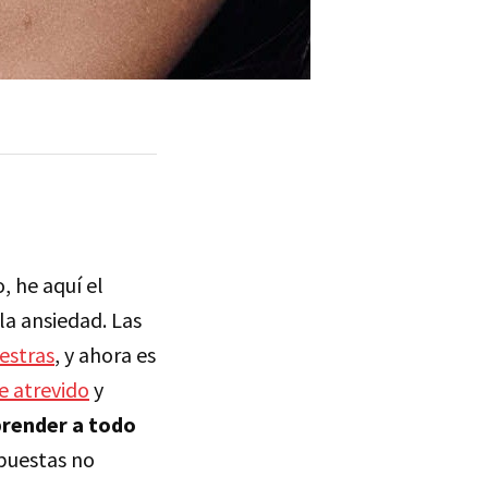
 he aquí el
la ansiedad. Las
uestras
, y ahora es
e atrevido
y
prender a todo
opuestas no