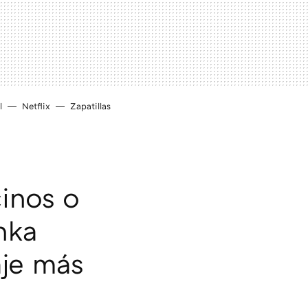
l
Netflix
Zapatillas
cinos o
hka
aje más