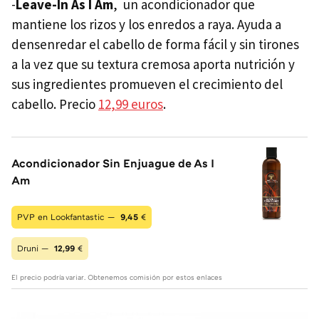
-
Leave-In As I Am
, un acondicionador que
mantiene los rizos y los enredos a raya. Ayuda a
densenredar el cabello de forma fácil y sin tirones
a la vez que su textura cremosa aporta nutrición y
sus ingredientes promueven el crecimiento del
cabello. Precio
12,99 euros
.
Acondicionador Sin Enjuague de As I
Am
PVP en Lookfantastic —
9,45
€
Druni —
12,99
€
El precio podría variar. Obtenemos comisión por estos enlaces