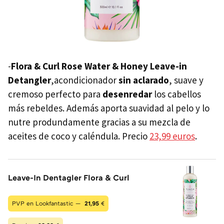
-
Flora & Curl Rose Water & Honey Leave-in
Detangler
,acondicionador
sin aclarado
, suave y
cremoso perfecto para
desenredar
los cabellos
más rebeldes. Además aporta suavidad al pelo y lo
nutre produndamente gracias a su mezcla de
aceites de coco y caléndula. Precio
23,99 euros
.
Leave-In Dentagler Flora & Curl
PVP en Lookfantastic —
21,95
€