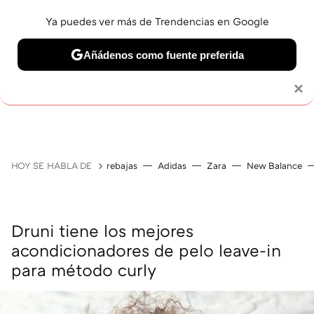
Ya puedes ver más de Trendencias en Google
Añádenos como fuente preferida
MAQUILLAJE
CELEBRITIES
CABELLO
TRATAMI
Solo necesitas una cuenta de Google
×
HOY SE HABLA DE
rebajas
Adidas
Zara
New Balance
Druni tiene los mejores
acondicionadores de pelo leave-in
para método curly