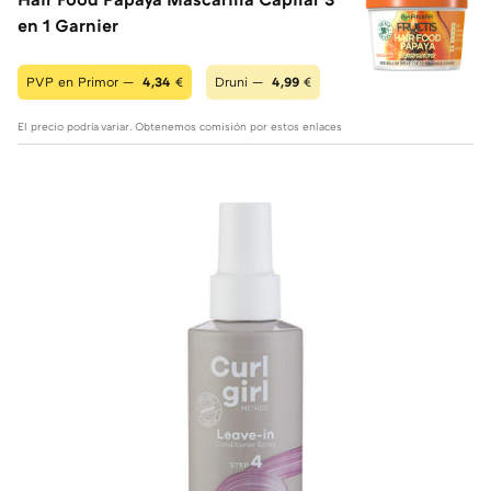
en 1 Garnier
PVP en Primor —
4,34
€
Druni —
4,99
€
El precio podría variar. Obtenemos comisión por estos enlaces