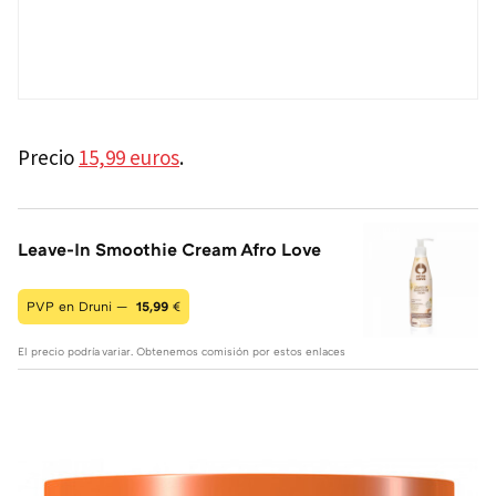
Precio
15,99 euros
.
Leave-In Smoothie Cream Afro Love
PVP en Druni —
15,99
€
El precio podría variar. Obtenemos comisión por estos enlaces