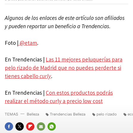
Algunos de los enlaces de este artículo son afiliados
y pueden reportar un beneficio a Trendencias.
Foto |
@etam
.
En Trendencias |
Las 11 mejores peluquerías para
pelo rizado de Madrid que no puedes perderte si
tienes cabello
curly
.
En Trendencias |
Con estos productos podrás
realizar el método curly a precio low cost
TEMAS
Belleza
Trendencias Belleza
pelo rizado
ec