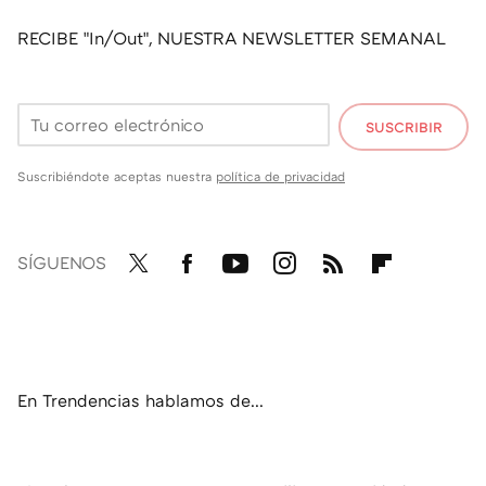
RECIBE "In/Out", NUESTRA NEWSLETTER SEMANAL
SUSCRIBIR
Suscribiéndote aceptas nuestra
política de privacidad
SÍGUENOS
Twit
Fac
You
Inst
RSS
Flip
ter
ebo
tub
agr
boa
ok
e
am
rd
En Trendencias hablamos de...