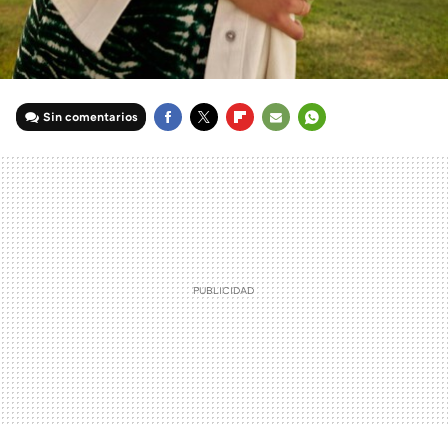
Sin comentarios
FACEBOOK
TWITTER
FLIPBOARD
E-
WHATSAPP
MAIL