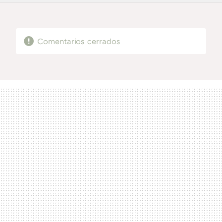
FACEBOOK
TWITTER
FLIPBOARD
E-
WHATSAPP
MAIL
Comentarios cerrados