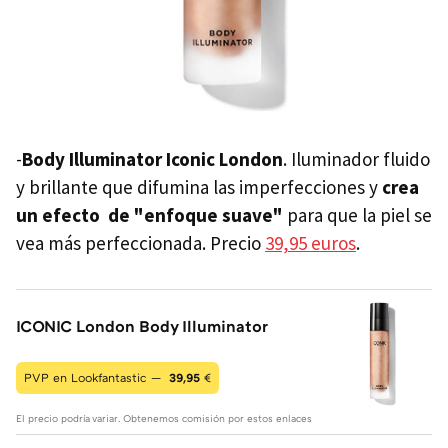
-
Body Illuminator Iconic London
. Iluminador fluido
y brillante que difumina las imperfecciones y
crea
un efecto de "enfoque suave"
para que la piel se
vea más perfeccionada. Precio
39,95 euros
.
ICONIC London Body Illuminator
PVP en Lookfantastic —
39,95
€
El precio podría variar. Obtenemos comisión por estos enlaces