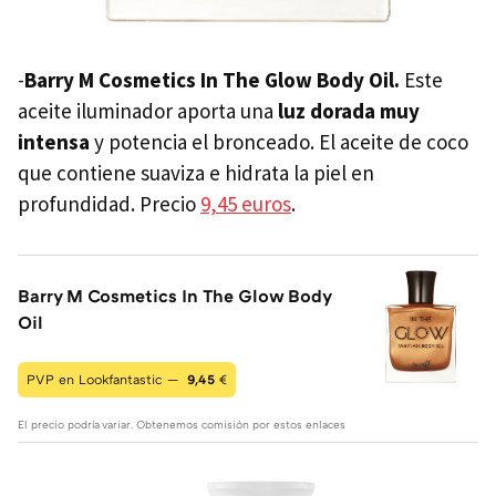
-
Barry M Cosmetics In The Glow Body Oil.
Este
aceite iluminador aporta una
luz dorada muy
intensa
y potencia el bronceado. El aceite de coco
que contiene suaviza e hidrata la piel en
profundidad. Precio
9,45 euros
.
Barry M Cosmetics In The Glow Body
Oil
PVP en Lookfantastic —
9,45
€
El precio podría variar. Obtenemos comisión por estos enlaces