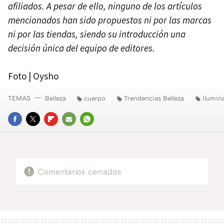
afiliados. A pesar de ello, ninguno de los artículos
mencionados han sido propuestos ni por las marcas
ni por las tiendas, siendo su introducción una
decisión única del equipo de editores.
Foto | Oysho
TEMAS
Belleza
cuerpo
Trendencias Belleza
Ilumin
FACEBOOK
TWITTER
FLIPBOARD
E-
WHATSAPP
MAIL
Comentarios cerrados