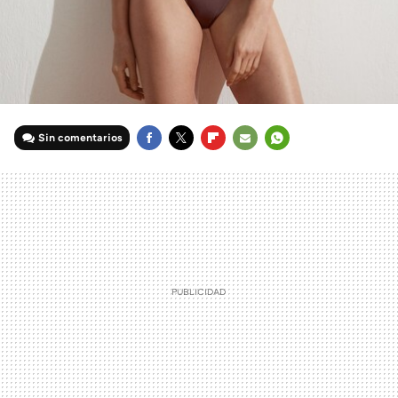
Sin comentarios
FACEBOOK
TWITTER
FLIPBOARD
E-
WHATSAPP
MAIL