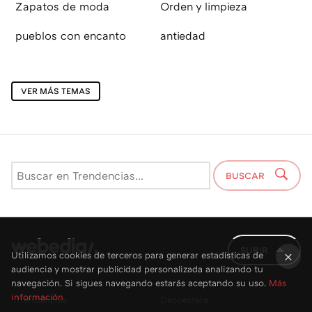
Zapatos de moda
Orden y limpieza
pueblos con encanto
antiedad
VER MÁS TEMAS
BUSCAR
SUBIR
Utilizamos cookies de terceros para generar estadísticas de
audiencia y mostrar publicidad personalizada analizando tu
×
navegación. Si sigues navegando estarás aceptando su uso.
Más
información
Trendencias
Decoesfera