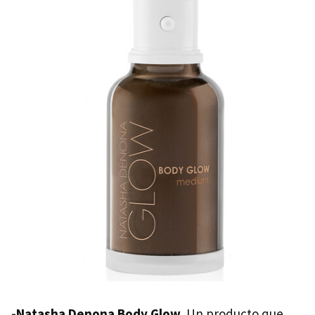
-Natasha Denona Body Glow
. Un producto que