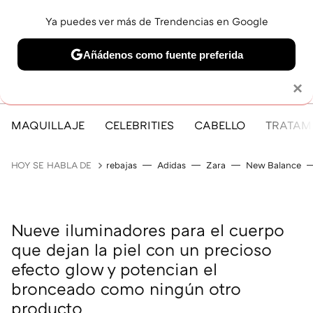
Ya puedes ver más de Trendencias en Google
MENÚ
NUEVO
Añádenos como fuente preferida
Solo necesitas una cuenta de Google
×
MAQUILLAJE
CELEBRITIES
CABELLO
TRATAMI
HOY SE HABLA DE
rebajas
Adidas
Zara
New Balance
Nueve iluminadores para el cuerpo
que dejan la piel con un precioso
efecto glow y potencian el
bronceado como ningún otro
producto