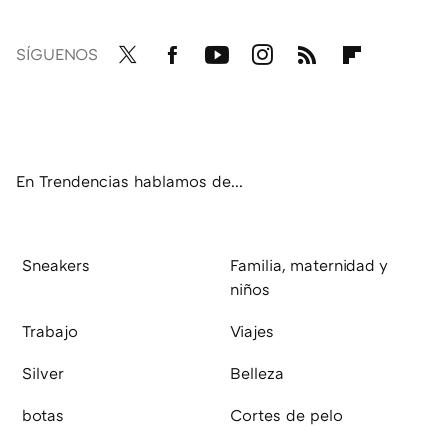
SÍGUENOS
Twit
Fac
You
Inst
RSS
Flip
ter
ebo
tub
agr
boa
ok
e
am
rd
En Trendencias hablamos de...
Sneakers
Familia, maternidad y
niños
Trabajo
Viajes
Silver
Belleza
botas
Cortes de pelo