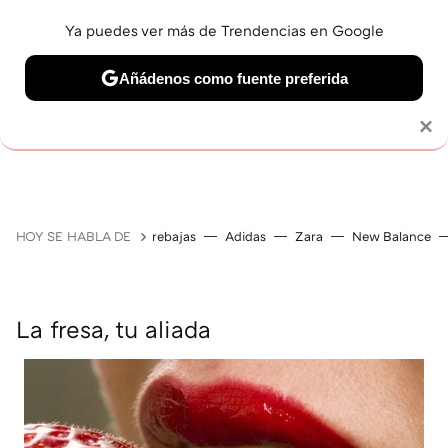
Ya puedes ver más de Trendencias en Google
Añádenos como fuente preferida
MAQUILLAJE
CELEBRITIES
CABELLO
TRATAMI
Solo necesitas una cuenta de Google
×
HOY SE HABLA DE
rebajas
Adidas
Zara
New Balance
La fresa, tu aliada