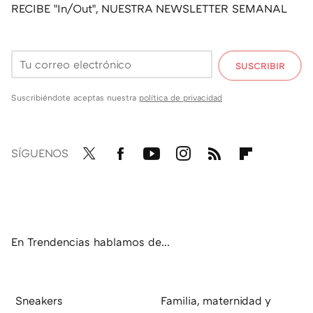
RECIBE "In/Out", NUESTRA NEWSLETTER SEMANAL
SUSCRIBIR
Suscribiéndote aceptas nuestra
política de privacidad
SÍGUENOS
Twit
Fac
You
Inst
RSS
Flip
ter
ebo
tub
agr
boa
ok
e
am
rd
En Trendencias hablamos de...
Sneakers
Familia, maternidad y