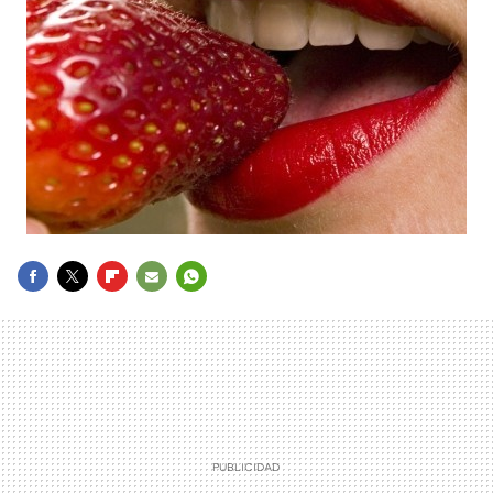
FACEBOOK
TWITTER
FLIPBOARD
E-
WHATSAPP
MAIL