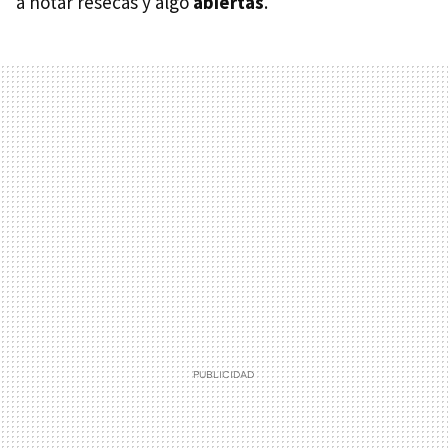
a notar resecas y algo
abiertas
.