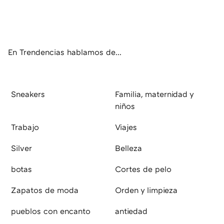
Twit
Fac
You
Inst
RSS
Flip
ter
ebo
tub
agr
boa
ok
e
am
rd
En Trendencias hablamos de...
Sneakers
Familia, maternidad y
niños
Trabajo
Viajes
Silver
Belleza
botas
Cortes de pelo
Zapatos de moda
Orden y limpieza
pueblos con encanto
antiedad