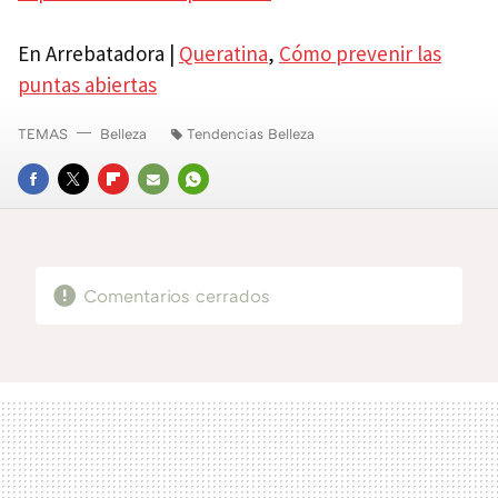
En Arrebatadora |
Queratina
,
Cómo prevenir las
puntas abiertas
TEMAS
Belleza
Tendencias Belleza
FACEBOOK
TWITTER
FLIPBOARD
E-
WHATSAPP
MAIL
Comentarios cerrados