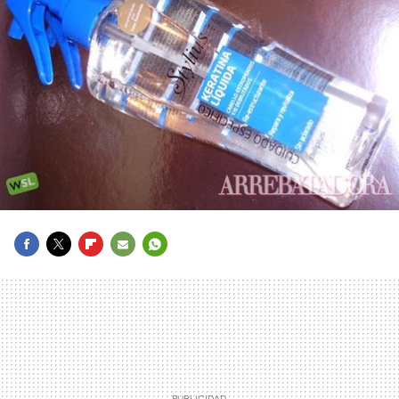
FACEBOOK
TWITTER
FLIPBOARD
E-
WHATSAPP
MAIL