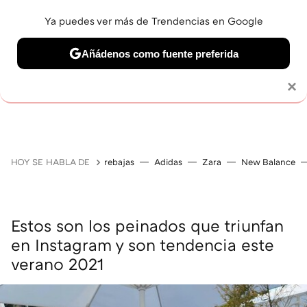
Ya puedes ver más de Trendencias en Google
Añádenos como fuente preferida
MAQUILLAJE
CELEBRITIES
CABELLO
TRATAMI
Solo necesitas una cuenta de Google
×
HOY SE HABLA DE
rebajas
Adidas
Zara
New Balance
Estos son los peinados que triunfan
en Instagram y son tendencia este
verano 2021