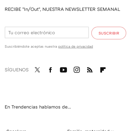
RECIBE "In/Out", NUESTRA NEWSLETTER SEMANAL
SUSCRIBIR
Suscribiéndote aceptas nuestra
política de privacidad
SÍGUENOS
Twit
Fac
You
Inst
RSS
Flip
ter
ebo
tub
agr
boa
ok
e
am
rd
En Trendencias hablamos de...