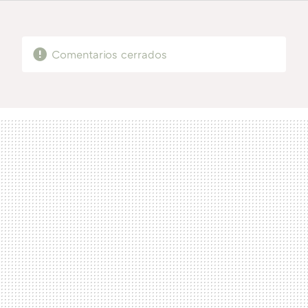
FACEBOOK
TWITTER
FLIPBOARD
E-
WHATSAPP
MAIL
Comentarios cerrados