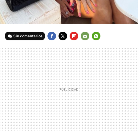
Sin comentarios
FACEBOOK
TWITTER
FLIPBOARD
E-
WHATSAPP
MAIL