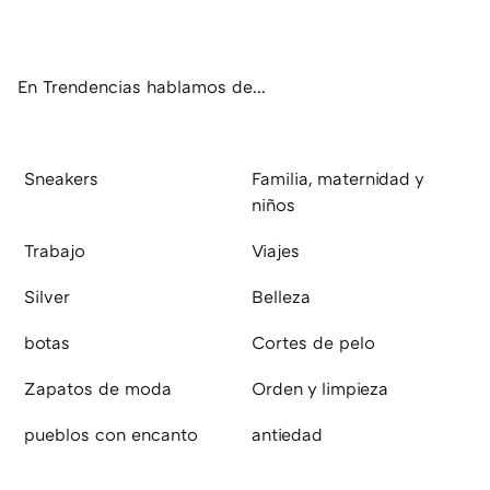
ter
ebo
tub
agr
boa
ok
e
am
rd
En Trendencias hablamos de...
Sneakers
Familia, maternidad y
niños
Trabajo
Viajes
Silver
Belleza
botas
Cortes de pelo
Zapatos de moda
Orden y limpieza
pueblos con encanto
antiedad