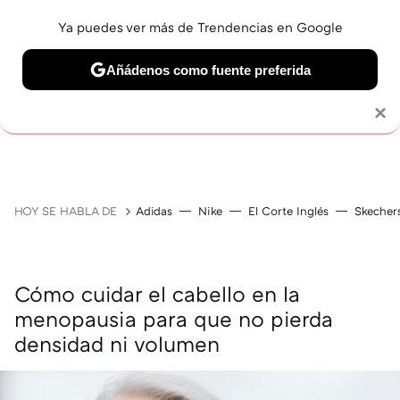
Ya puedes ver más de Trendencias en Google
Añádenos como fuente preferida
MAQUILLAJE
CELEBRITIES
CABELLO
TRATAMI
Solo necesitas una cuenta de Google
×
HOY SE HABLA DE
Adidas
Nike
El Corte Inglés
Skecher
Cómo cuidar el cabello en la
menopausia para que no pierda
densidad ni volumen