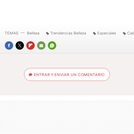
TEMAS
Belleza
Trendencias Belleza
Especiales
Cab
FACEBOOK
TWITTER
FLIPBOARD
E-
WHATSAPP
MAIL
ENTRAR Y ENVIAR UN COMENTARIO