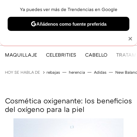
Ya puedes ver más de Trendencias en Google
MENÚ
NUEVO
Añádenos como fuente preferida
Solo necesitas una cuenta de Google
×
MAQUILLAJE
CELEBRITIES
CABELLO
TRATAMI
HOY SE HABLA DE
rebajas
herencia
Adidas
New Balan
Cosmética oxigenante: los beneficios
del oxígeno para la piel