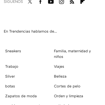
SÍGUENOS
Twit
Fac
You
Inst
RSS
Flip
ter
ebo
tub
agr
boa
ok
e
am
rd
En Trendencias hablamos de...
Sneakers
Familia, maternidad y
niños
Trabajo
Viajes
Silver
Belleza
botas
Cortes de pelo
Zapatos de moda
Orden y limpieza