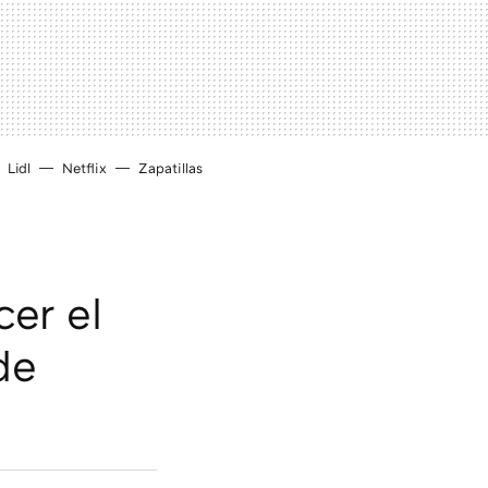
Lidl
Netflix
Zapatillas
er el
de