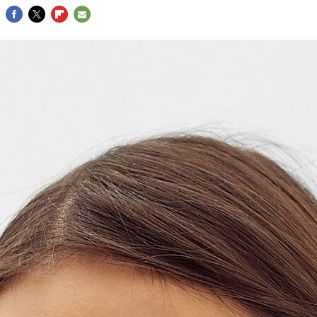
FACEBOOK
TWITTER
FLIPBOARD
E-
MAIL