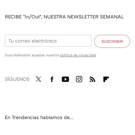
RECIBE "In/Out", NUESTRA NEWSLETTER SEMANAL
SUSCRIBIR
Suscribiéndote aceptas nuestra
política de privacidad
SÍGUENOS
Twit
Fac
You
Inst
RSS
Flip
ter
ebo
tub
agr
boa
ok
e
am
rd
En Trendencias hablamos de...