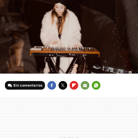
Sin comentarios
FACEBOOK
TWITTER
FLIPBOARD
E-
WHATSAPP
MAIL