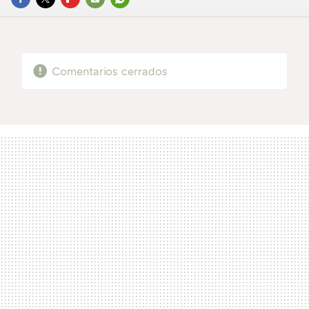
FACEBOOK
TWITTER
FLIPBOARD
E-
WHATSAPP
MAIL
Comentarios cerrados