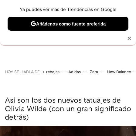
Ya puedes ver más de Trendencias en Google
Añádenos como fuente preferida
MAQUILLAJE
CELEBRITIES
CABELLO
TRATAMI
Solo necesitas una cuenta de Google
×
HOY SE HABLA DE
rebajas
Adidas
Zara
New Balance
Así son los dos nuevos tatuajes de
Olivia Wilde (con un gran significado
detrás)