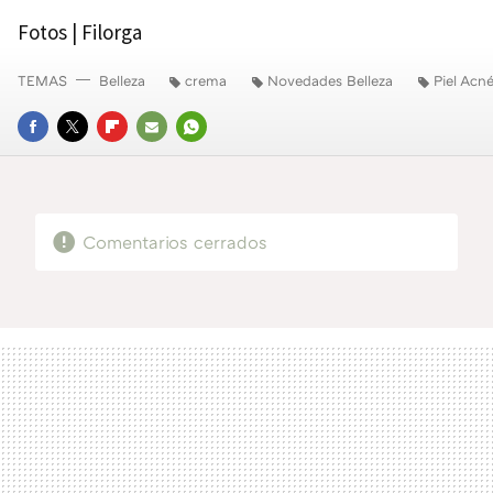
Fotos | Filorga
TEMAS
Belleza
crema
Novedades Belleza
Piel Acn
FACEBOOK
TWITTER
FLIPBOARD
E-
WHATSAPP
MAIL
Comentarios cerrados