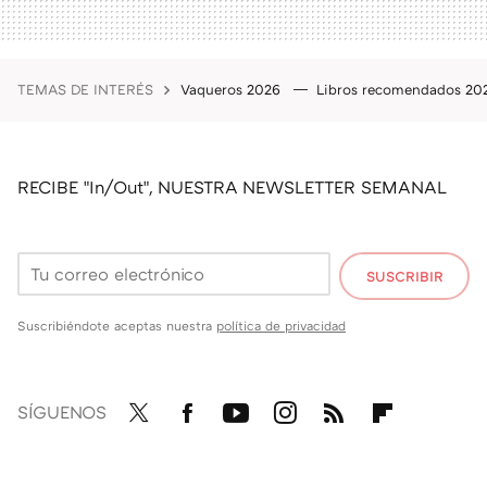
TEMAS DE INTERÉS
Vaqueros 2026
Libros recomendados 2
RECIBE "In/Out", NUESTRA NEWSLETTER SEMANAL
SUSCRIBIR
Suscribiéndote aceptas nuestra
política de privacidad
SÍGUENOS
Twit
Fac
You
Inst
RSS
Flip
ter
ebo
tub
agr
boa