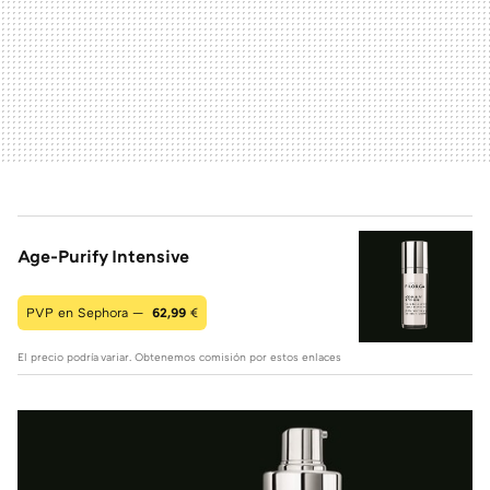
Age-Purify Intensive
PVP en Sephora —
62,99
€
El precio podría variar. Obtenemos comisión por estos enlaces