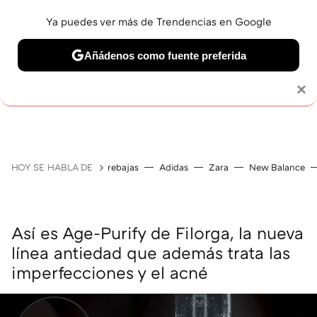
Ya puedes ver más de Trendencias en Google
Añádenos como fuente preferida
MAQUILLAJE
CELEBRITIES
CABELLO
TRATAMI
Solo necesitas una cuenta de Google
×
HOY SE HABLA DE
rebajas
Adidas
Zara
New Balance
Así es Age-Purify de Filorga, la nueva
línea antiedad que además trata las
imperfecciones y el acné