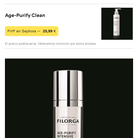
Age-Purify Clean
PVP en Sephora —
25,99
€
El precio podría variar. Obtenemos comisión por estos enlaces