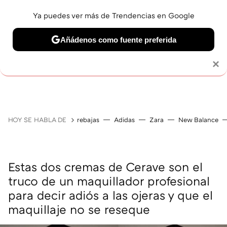
Ya puedes ver más de Trendencias en Google
Añádenos como fuente preferida
MAQUILLAJE
CELEBRITIES
CABELLO
TRATAMI
Solo necesitas una cuenta de Google
×
HOY SE HABLA DE
rebajas
Adidas
Zara
New Balance
Estas dos cremas de Cerave son el
truco de un maquillador profesional
para decir adiós a las ojeras y que el
maquillaje no se reseque