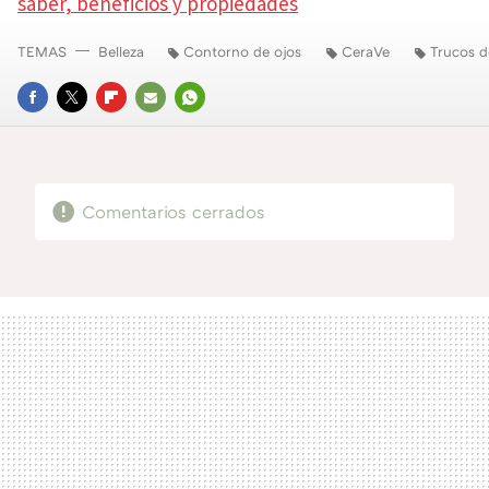
saber, beneficios y propiedades
TEMAS
Belleza
Contorno de ojos
CeraVe
Trucos d
FACEBOOK
TWITTER
FLIPBOARD
E-
WHATSAPP
MAIL
Comentarios cerrados