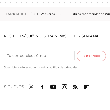
TEMAS DE INTERÉS
Vaqueros 2026
Libros recomendados 2
RECIBE "In/Out", NUESTRA NEWSLETTER SEMANAL
SUSCRIBIR
Suscribiéndote aceptas nuestra
política de privacidad
SÍGUENOS
Twit
Fac
You
Inst
RSS
Flip
ter
ebo
tub
agr
boa
ok
e
am
rd