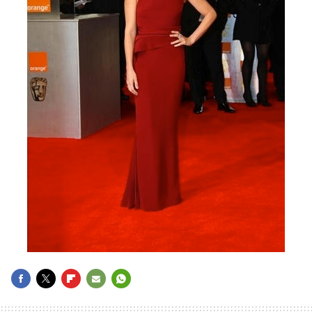
FACEBOOK
TWITTER
FLIPBOARD
E-
WHATSAPP