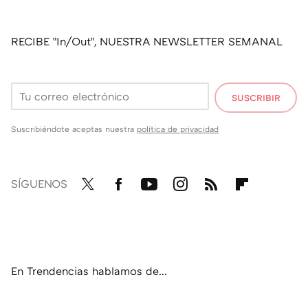
RECIBE "In/Out", NUESTRA NEWSLETTER SEMANAL
SUSCRIBIR
Suscribiéndote aceptas nuestra
política de privacidad
SÍGUENOS
Twit
Fac
You
Inst
RSS
Flip
ter
ebo
tub
agr
boa
ok
e
am
rd
En Trendencias hablamos de...