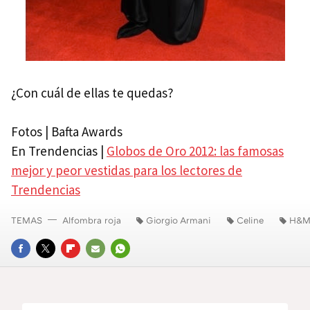
¿Con cuál de ellas te quedas?
Fotos | Bafta Awards
En Trendencias |
Globos de Oro 2012: las famosas
mejor y peor vestidas para los lectores de
Trendencias
TEMAS
Alfombra roja
Giorgio Armani
Celine
H&
FACEBOOK
TWITTER
FLIPBOARD
E-
WHATSAPP
MAIL