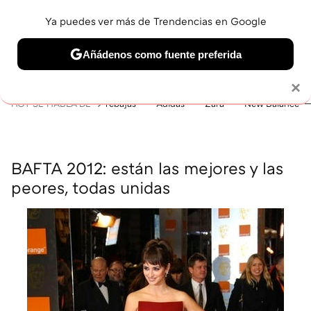
Ya puedes ver más de Trendencias en Google
MENÚ
NUEVO
Añádenos como fuente preferida
BELLEZA
SHOPPING
VIAJES
GASTRO
SNEAKERS
Solo necesitas una cuenta de Google
×
HOY SE HABLA DE
rebajas
Adidas
Zara
New Balance
BAFTA 2012: están las mejores y las
peores, todas unidas