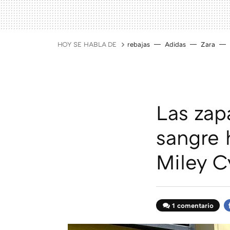
HOY SE HABLA DE
rebajas
Adidas
Zara
Las zap
sangre
Miley C
1 comentario
F