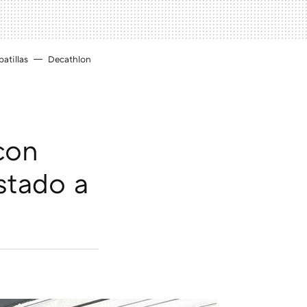
atillas
Decathlon
 con
stado a