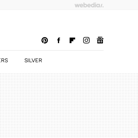
ERS
SILVER
PINTEREST
FACEBOOK
FLIPBOARD
INSTAGRAM
GOOGLENEWS