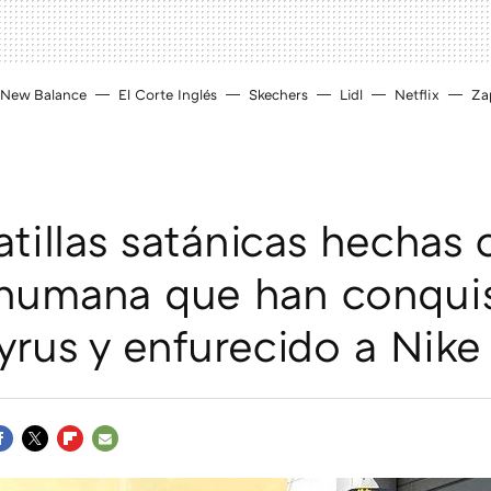
New Balance
El Corte Inglés
Skechers
Lidl
Netflix
Zap
atillas satánicas hechas
 humana que han conqui
yrus y enfurecido a Nike
ACEBOOK
TWITTER
FLIPBOARD
E-