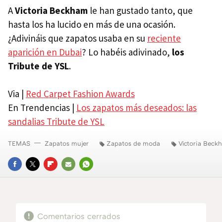
A
Victoria Beckham
le han gustado tanto, que
hasta los ha lucido en más de una ocasión.
¿Adivináis que zapatos usaba en su
reciente
aparición en Dubai
? Lo habéis adivinado,
los
Tribute de YSL
.
Via |
Red Carpet Fashion Awards
En Trendencias |
Los zapatos más deseados: las
sandalias Tribute de YSL
TEMAS
Zapatos mujer
Zapatos de moda
Victoria Beck
FACEBOOK
TWITTER
FLIPBOARD
E-
WHATSAPP
MAIL
Comentarios cerrados