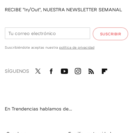
RECIBE "In/Out", NUESTRA NEWSLETTER SEMANAL
SUSCRIBIR
Suscribiéndote aceptas nuestra
política de privacidad
SÍGUENOS
Twit
Fac
You
Inst
RSS
Flip
ter
ebo
tub
agr
boa
ok
e
am
rd
En Trendencias hablamos de...