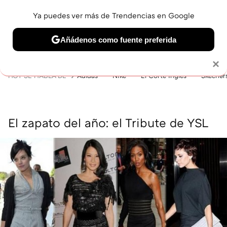
Ya puedes ver más de Trendencias en Google
MENÚ
NUEVO
Añádenos como fuente preferida
BELLEZA
SHOPPING
VIAJES
GASTRO
SNEAKERS
Solo necesitas una cuenta de Google
×
HOY SE HABLA DE
Adidas
Nike
El Corte Inglés
Skecher
El zapato del año: el Tribute de YSL