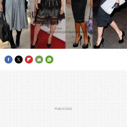
FACEBOOK
TWITTER
FLIPBOARD
E-
WHATSAPP
MAIL