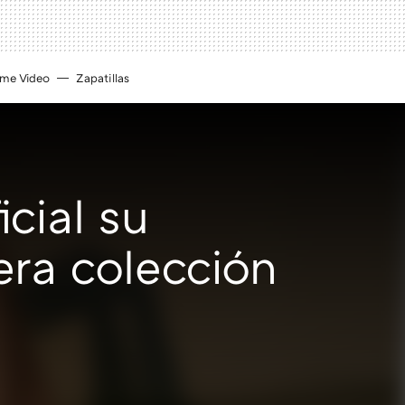
ime Video
Zapatillas
cial su
mera colección