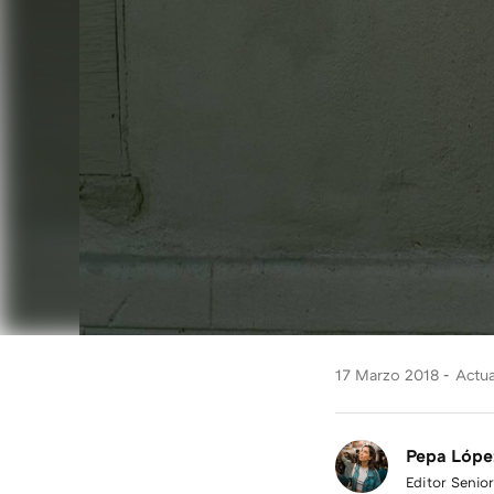
17 Marzo 2018
Actua
Pepa Lópe
Editor Senior