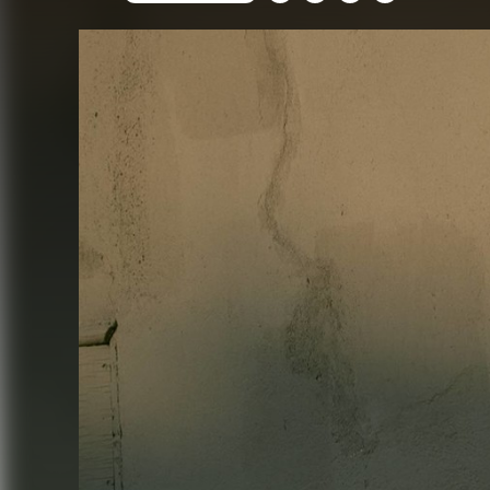
FACEBOOK
TWITTER
FLIPBOARD
E-
MAIL