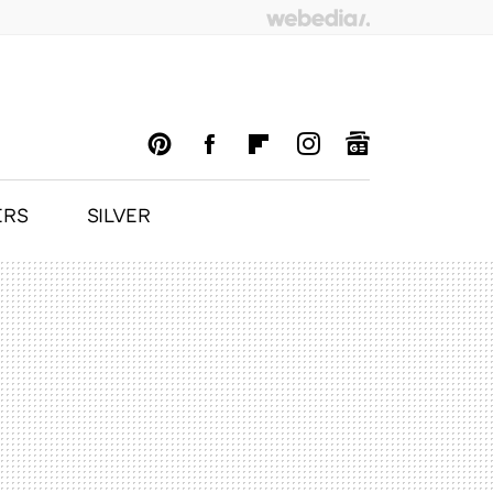
ERS
SILVER
PINTEREST
FACEBOOK
FLIPBOARD
INSTAGRAM
GOOGLENEWS