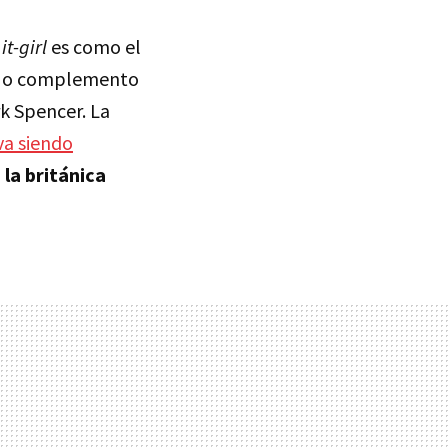
a
it-girl
es como el
da o complemento
k Spencer. La
va siendo
n
la británica