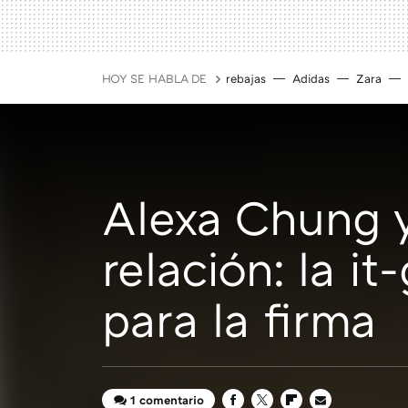
HOY SE HABLA DE
rebajas
Adidas
Zara
Alexa Chung y
relación: la i
para la firma
1 comentario