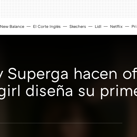
New Balance
El Corte Inglés
Skechers
Lidl
Netflix
Pr
 Superga hacen ofi
t-girl diseña su pri