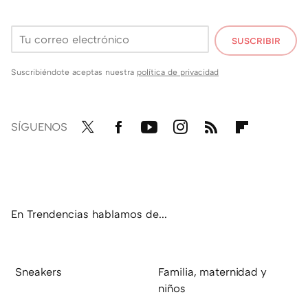
SUSCRIBIR
Suscribiéndote aceptas nuestra
política de privacidad
SÍGUENOS
Twit
Fac
You
Inst
RSS
Flip
ter
ebo
tub
agr
boa
ok
e
am
rd
En Trendencias hablamos de...
Sneakers
Familia, maternidad y
niños