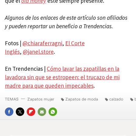
que el
old money
esté siempre presente.
Algunos de los enlaces de este artículo son afiliados
y pueden reportar un beneficio a Trendencias.
Fotos |
@chiaraferragni
,
El Corte
Inglés
,
@janel.store
.
En Trendencias |
Cómo lavar las zapatillas en la
lavadora sin que se estropeen: el trucazo de mi
madre para que queden impecables
.
TEMAS
Zapatos mujer
Zapatos de moda
calzado
FACEBOOK
TWITTER
FLIPBOARD
E-
WHATSAPP
MAIL