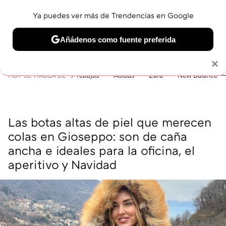
Ya puedes ver más de Trendencias en Google
MENÚ
NUEVO
Añádenos como fuente preferida
BELLEZA
SHOPPING
VIAJES
GASTRO
SNEAKERS
Solo necesitas una cuenta de Google
×
HOY SE HABLA DE
rebajas
Adidas
Zara
New Balance
Las botas altas de piel que merecen
colas en Gioseppo: son de caña
ancha e ideales para la oficina, el
aperitivo y Navidad