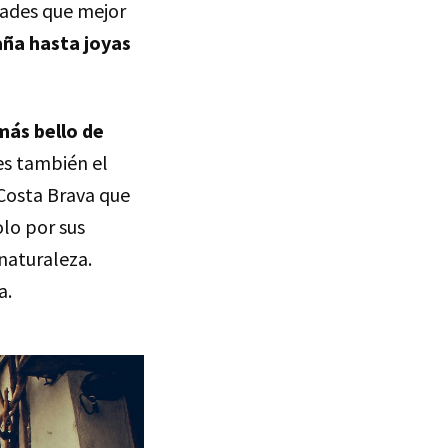
dades que mejor
ña hasta joyas
más bello de
es también el
 Costa Brava que
olo por sus
 naturaleza.
a.