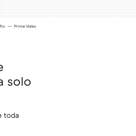
lix
Prime Video
e
a solo
e toda