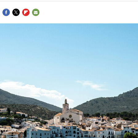
FACEBOOK
TWITTER
FLIPBOARD
E-
MAIL