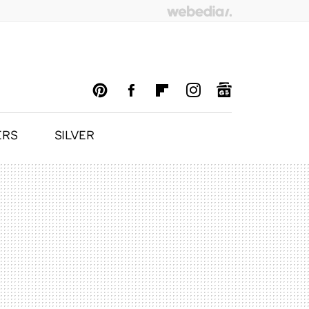
ERS
SILVER
PINTEREST
FACEBOOK
FLIPBOARD
INSTAGRAM
GOOGLENEWS