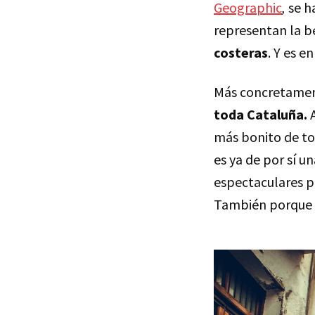
Geographic
,
se h
representan la be
costeras
. Y es 
Más concretament
toda Cataluña.
A
más bonito de to
es ya de por sí u
espectaculares pl
También porque s