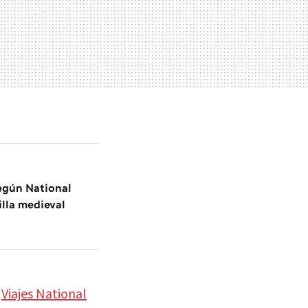
egún National
illa medieval
e
Viajes National