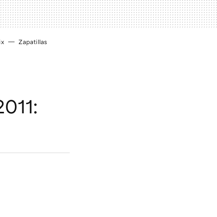
ix
Zapatillas
011: