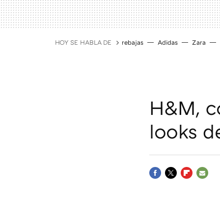
HOY SE HABLA DE
rebajas
Adidas
Zara
H&M, co
looks d
FACEBOOK
TWITTER
FLIPBOAR
E-
MAIL