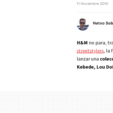
11 Noviembre 2010
Natxo So
H&M
no para, tr
streetstylers
, la
lanzar una
colec
Kebede, Lou Doi