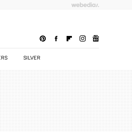
ERS
SILVER
PINTEREST
FACEBOOK
FLIPBOARD
INSTAGRAM
GOOGLENEWS