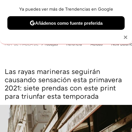
Ya puedes ver más de Trendencias en Google
MENÚ
NUEVO
Añádenos como fuente preferida
BELLEZA
SHOPPING
VIAJES
GASTRO
SNEAKERS
Solo necesitas una cuenta de Google
×
HOY SE HABLA DE
rebajas
herencia
Adidas
New Balan
Las rayas marineras seguirán
causando sensación esta primavera
2021: siete prendas con este print
para triunfar esta temporada