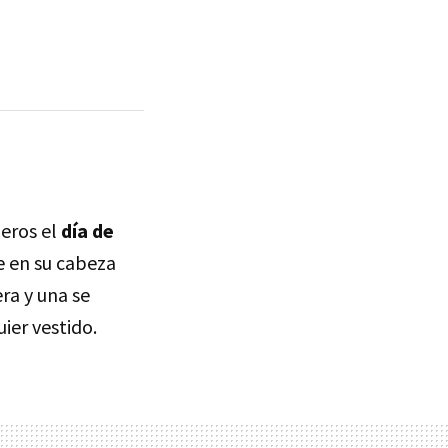
neros el
día de
ve en su cabeza
ra y una se
ier vestido.