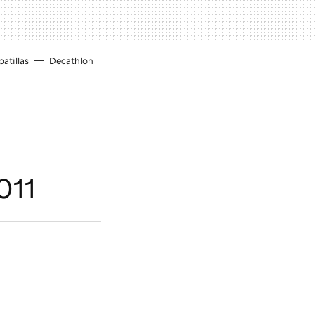
atillas
Decathlon
011