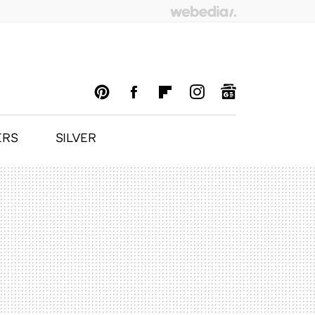
ERS
SILVER
PINTEREST
FACEBOOK
FLIPBOARD
INSTAGRAM
GOOGLENEWS