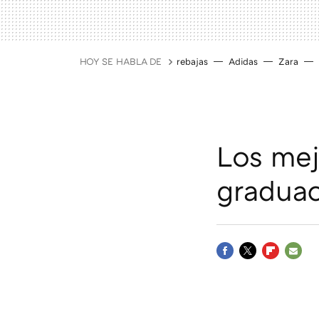
HOY SE HABLA DE
rebajas
Adidas
Zara
Los mej
graduac
FACEBOOK
TWITTER
FLIPBOAR
E-
MAIL