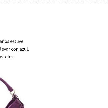
 años estuve
evar con azul,
asteles.