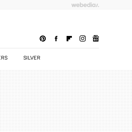
ERS
SILVER
PINTEREST
FACEBOOK
FLIPBOARD
INSTAGRAM
GOOGLENEWS