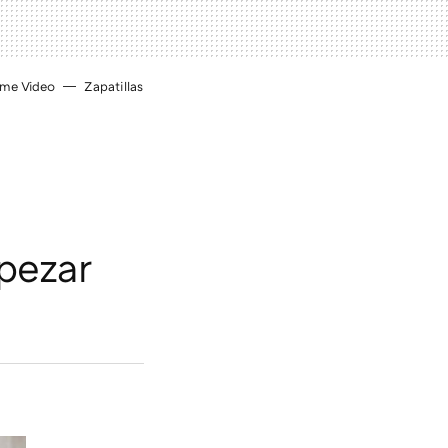
ime Video
Zapatillas
pezar