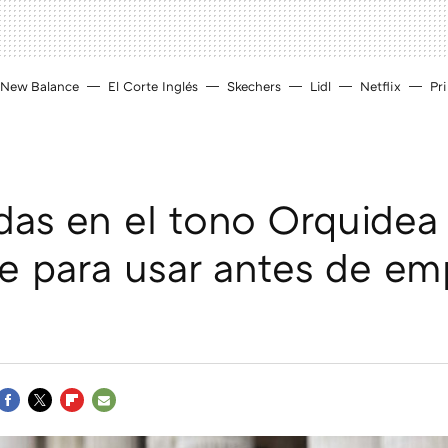
New Balance
El Corte Inglés
Skechers
Lidl
Netflix
Pr
das en el tono Orquidea
e para usar antes de em
FACEBOOK
TWITTER
FLIPBOARD
E-