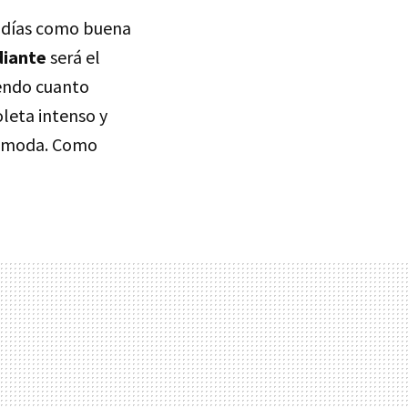
s días como buena
diante
será el
iendo cuanto
leta intenso y
la moda. Como