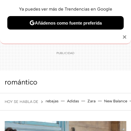
Ya puedes ver más de Trendencias en Google
MENÚ
NUEVO
Añádenos como fuente preferida
BELLEZA
SHOPPING
VIAJES
GASTRO
SNEAKERS
Solo necesitas una cuenta de Google
×
romántico
rebajas
Adidas
Zara
New Balance
HOY SE HABLA DE