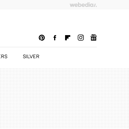
ERS
SILVER
PINTEREST
FACEBOOK
FLIPBOARD
INSTAGRAM
GOOGLENEWS