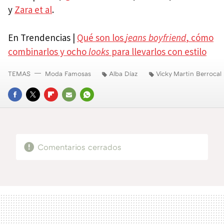
y
Zara et al
.
En Trendencias |
Qué son los
jeans boyfriend
, cómo
combinarlos y ocho
looks
para llevarlos con estilo
TEMAS
Moda Famosas
Alba Díaz
Vicky Martin Berrocal
FACEBOOK
TWITTER
FLIPBOARD
E-
WHATSAPP
MAIL
Comentarios cerrados