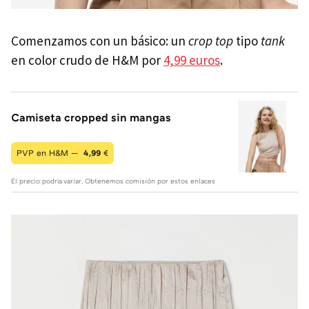
Comenzamos con un básico: un
crop top
tipo
tank
en color crudo de H&M por
4,99 euros
.
Camiseta cropped sin mangas
PVP en H&M —
4,99
€
El precio podría variar. Obtenemos comisión por estos enlaces