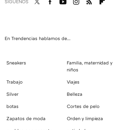
SÍGUENOS
Twit
Fac
You
Inst
RSS
Flip
ter
ebo
tub
agr
boa
ok
e
am
rd
En Trendencias hablamos de...
Sneakers
Familia, maternidad y
niños
Trabajo
Viajes
Silver
Belleza
botas
Cortes de pelo
Zapatos de moda
Orden y limpieza