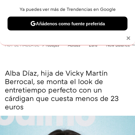
Ya puedes ver más de Trendencias en Google
MENÚ
NUEVO
Añádenos como fuente preferida
BELLEZA
SHOPPING
VIAJES
GASTRO
SNEAKERS
Solo necesitas una cuenta de Google
×
HOY SE HABLA DE
rebajas
Adidas
Zara
New Balance
Alba Díaz, hija de Vicky Martín
Berrocal, se monta el look de
entretiempo perfecto con un
cárdigan que cuesta menos de 23
euros