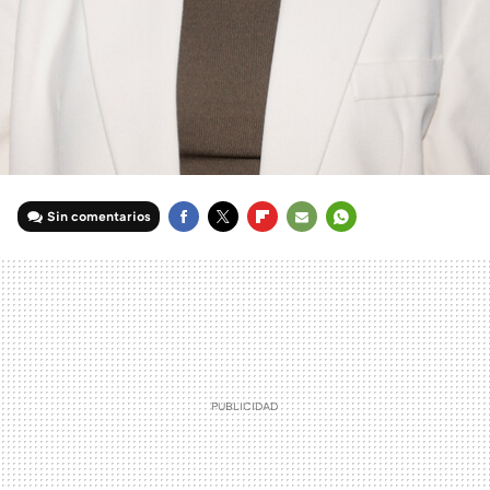
Sin comentarios
FACEBOOK
TWITTER
FLIPBOARD
E-
WHATSAPP
MAIL