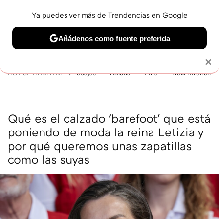
Ya puedes ver más de Trendencias en Google
MENÚ
NUEVO
Añádenos como fuente preferida
BELLEZA
SHOPPING
VIAJES
GASTRO
SNEAKERS
Solo necesitas una cuenta de Google
×
HOY SE HABLA DE
rebajas
Adidas
Zara
New Balance
Qué es el calzado 'barefoot' que está
poniendo de moda la reina Letizia y
por qué queremos unas zapatillas
como las suyas