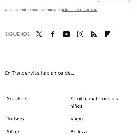
Suscribiéndote aceptas nuestra
política de privacidad
SÍGUENOS
Twit
Fac
You
Inst
RSS
Flip
ter
ebo
tub
agr
boa
ok
e
am
rd
En Trendencias hablamos de...
Sneakers
Familia, maternidad y
niños
Trabajo
Viajes
Silver
Belleza