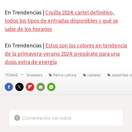
En Trendencias |
Cruïlla 2024: cartel definitivo,
todos los tipos de entradas disponibles y qué se
sabe de los horarios
En Trendencias |
Estos son los colores en tendencia
de la primavera-verano 2024: prepárate para una
dosis extra de energía
TEMAS
Sneakers
Reina Letizia
calzado
zapatillas 
FACEBOOK
TWITTER
FLIPBOARD
E-
WHATSAPP
MAIL
Comentarios cerrados